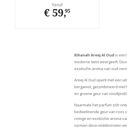
Vanaf
€ 59
,
95
Rihanah Areej Al Oud
is een 
moderne twist weergeeft. Deze 
exotische aroma van oud verm
Areej Al Oud opent met een uit
bergamot, gecombineerd met he
en groene geur van viooltjesbl
Naarmate het parfum zich ontw
bedwelmende geur van roos staa
romige en exotische aroma van 
vormen deze middennoten een 