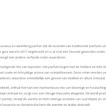
luxueus en weelderig parfum dat de essentie van traditionele parfums u
geur werd in 2017 uitgebracht en is al snel een favoriet geworden onder 
engd met andere verfijnde noten waarderen.
nodigende mix van topnoten. Het parfum begint met de heldere en licht ci
t zoete en licht pittige aroma van oranjebloesem. Deze noten worden ver
aderen, waardoor onmiddellijk een gevoel van vitaliteit en allure ontstaat 
ikkelt, onthult het hart een harmonieuze mix van bloemige en houtachti
t centraal en zorgt voor een vleugje klassieke elegantie. Dit wordt prac
jasmijn, terwijl de aardse en licht rokerige essentie van oud diepte en v
luxueuze en dynamische kern die warmte en gratie uitstraalt.