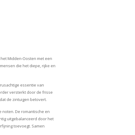
it het Midden-Oosten met een
mensen die het diepe, rijke en
trusachtige essentie van
der versterkt door de frisse
dat de zintuigen betovert.
ge noten. De romantische en
htig uitgebalanceerd door het
erfijning toevoegt. Samen