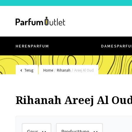
HERENPARFUM
DAMESPARFU
Terug
Home
/
Rihanah
/
Areej Al Oud
Rihanah Areej Al Ou
Geur
Producttype