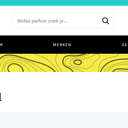
M
MERKEN
GE
d