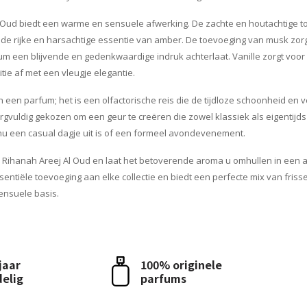
l Oud biedt een warme en sensuele afwerking. De zachte en houtachtige 
e rijke en harsachtige essentie van amber. De toevoeging van musk zorg
m een blijvende en gedenkwaardige indruk achterlaat. Vanille zorgt voor
ie af met een vleugje elegantie.
n een parfum; het is een olfactorische reis die de tijdloze schoonheid en 
orgvuldig gekozen om een geur te creëren die zowel klassiek als eigentijds 
 nu een casual dagje uit is of een formeel avondevenement.
Rihanah Areej Al Oud en laat het betoverende aroma u omhullen in een a
essentiële toevoeging aan elke collectie en biedt een perfecte mix van fris
nsuele basis.
 jaar
100% originele
delig
parfums