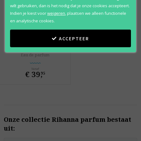
wilt gebruiken, dan is het nodig dat je onze cookies accepteert.
Indien je kiest voor
weigeren
,
plaatsen we alleen functionele
en analytische cookies.
ACCEPTEER
Rihanna
Kiss
Eau de parfum
Vanaf
€ 39
,
95
Onze collectie Rihanna parfum bestaat
uit: