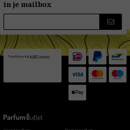
in je mailbox
Herenparfum
Damesparfum