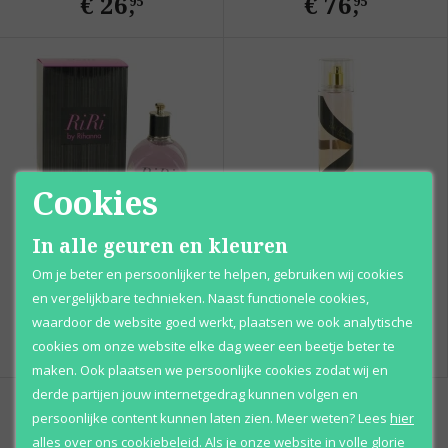
€ 26
,
€ 76
,
95
95
Cookies
In alle geuren en kleuren
Rihanna
Rihanna
Ri Ri
Reb'l Fleur
Om je beter en persoonlijker te helpen, gebruiken wij cookies
Eau de parfum
Body spray
en vergelijkbare technieken. Naast functionele cookies,
waardoor de website goed werkt, plaatsen we ook analytische
Vanaf
Vanaf
€ 47
,
€ 27
,
95
95
cookies om onze website elke dag weer een beetje beter te
maken. Ook plaatsen we persoonlijke cookies zodat wij en
derde partijen jouw internetgedrag kunnen volgen en
persoonlijke content kunnen laten zien.
Meer weten?
Lees
hier
alles over ons cookiebeleid. Als je onze website in volle glorie