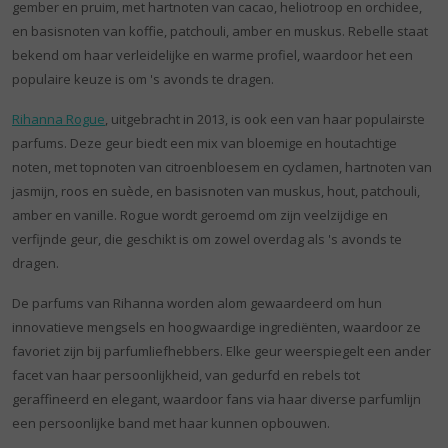
gember en pruim, met hartnoten van cacao, heliotroop en orchidee,
en basisnoten van koffie, patchouli, amber en muskus. Rebelle staat
bekend om haar verleidelijke en warme profiel, waardoor het een
populaire keuze is om 's avonds te dragen.
Rihanna Rogue
, uitgebracht in 2013, is ook een van haar populairste
parfums. Deze geur biedt een mix van bloemige en houtachtige
noten, met topnoten van citroenbloesem en cyclamen, hartnoten van
jasmijn, roos en suède, en basisnoten van muskus, hout, patchouli,
amber en vanille. Rogue wordt geroemd om zijn veelzijdige en
verfijnde geur, die geschikt is om zowel overdag als 's avonds te
dragen.
De parfums van Rihanna worden alom gewaardeerd om hun
innovatieve mengsels en hoogwaardige ingrediënten, waardoor ze
favoriet zijn bij parfumliefhebbers. Elke geur weerspiegelt een ander
facet van haar persoonlijkheid, van gedurfd en rebels tot
geraffineerd en elegant, waardoor fans via haar diverse parfumlijn
een persoonlijke band met haar kunnen opbouwen.