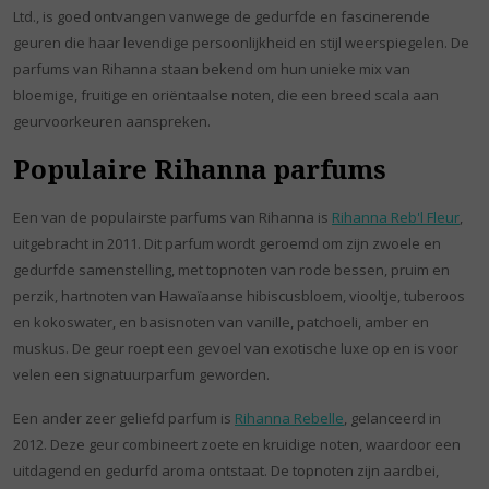
Ltd., is goed ontvangen vanwege de gedurfde en fascinerende
geuren die haar levendige persoonlijkheid en stijl weerspiegelen. De
parfums van Rihanna staan bekend om hun unieke mix van
bloemige, fruitige en oriëntaalse noten, die een breed scala aan
geurvoorkeuren aanspreken.
Populaire Rihanna parfums
Een van de populairste parfums van Rihanna is
Rihanna Reb'l Fleur
,
uitgebracht in 2011. Dit parfum wordt geroemd om zijn zwoele en
gedurfde samenstelling, met topnoten van rode bessen, pruim en
perzik, hartnoten van Hawaïaanse hibiscusbloem, viooltje, tuberoos
en kokoswater, en basisnoten van vanille, patchoeli, amber en
muskus. De geur roept een gevoel van exotische luxe op en is voor
velen een signatuurparfum geworden.
Een ander zeer geliefd parfum is
Rihanna Rebelle
, gelanceerd in
2012. Deze geur combineert zoete en kruidige noten, waardoor een
uitdagend en gedurfd aroma ontstaat. De topnoten zijn aardbei,