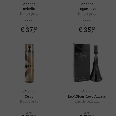
Rihanna
Rihanna
Rebelle
Rogue Love
Body spray
Body spray
Vanaf
Vanaf
€ 37
,
€ 35
,
95
95
Rihanna
Rihanna
Nude
Reb'l Fleur Love Always
Body spray
Eau de parfum
Vanaf
Vanaf