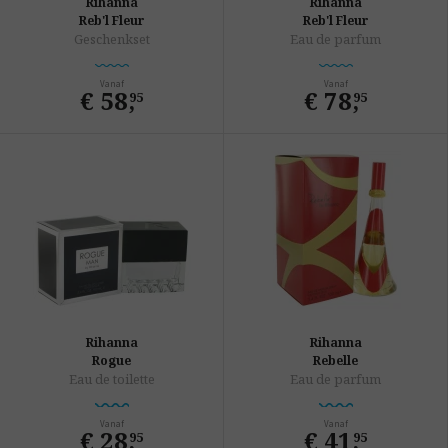
Rihanna
Rihanna
Reb'l Fleur
Reb'l Fleur
Geschenkset
Eau de parfum
Vanaf
Vanaf
€ 58
,
€ 78
,
95
95
Rihanna
Rihanna
Rogue
Rebelle
Eau de toilette
Eau de parfum
Vanaf
Vanaf
€ 28
,
€ 41
,
95
95