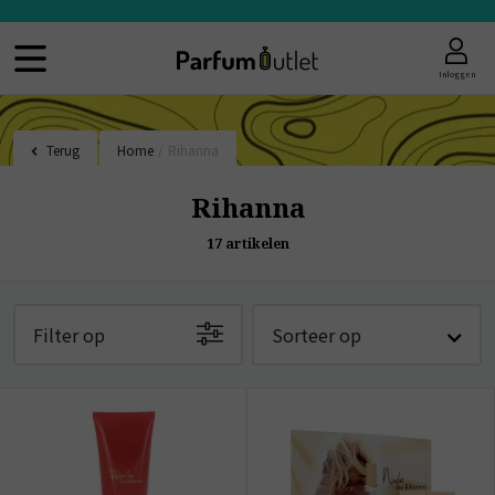
Inloggen
Terug
Home
/
Rihanna
Rihanna
17
artikelen
Filter op
Sorteer op