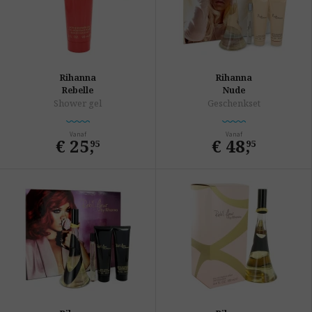
Rihanna
Rihanna
Rebelle
Nude
Shower gel
Geschenkset
Vanaf
Vanaf
€ 25
,
€ 48
,
95
95