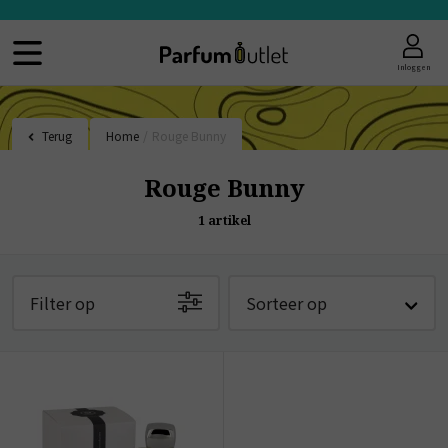
Inloggen
Terug
Home
/
Rouge Bunny
Rouge Bunny
1
artikel
Filter op
Sorteer op