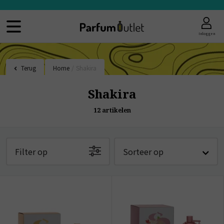
Inloggen
Terug
Home
/
Shakira
Shakira
12
artikelen
Filter op
Sorteer op