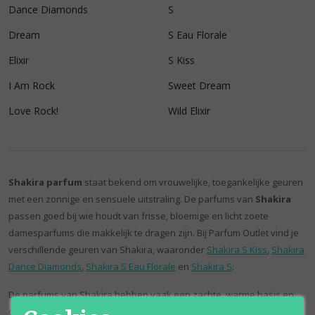
Dance Diamonds
S
Dream
S Eau Florale
Elixir
S Kiss
I Am Rock
Sweet Dream
Love Rock!
Wild Elixir
Shakira parfum
staat bekend om vrouwelijke, toegankelijke geuren
met een zonnige en sensuele uitstraling. De parfums van
Shakira
passen goed bij wie houdt van frisse, bloemige en licht zoete
damesparfums die makkelijk te dragen zijn. Bij Parfum Outlet vind je
verschillende geuren van Shakira, waaronder
Shakira S Kiss
,
Shakira
Dance Diamonds
,
Shakira S Eau Florale
en
Shakira S
.
De parfums van Shakira hebben vaak een zachte, warme basis en
combineren frisse tonen met bloemen, fruitige accenten of een licht