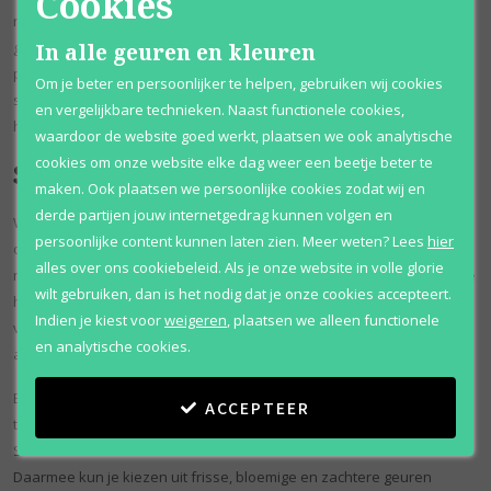
Cookies
romige zoetheid. Daardoor zijn de geuren geschikt voor dagelijks
In alle geuren en kleuren
gebruik, maar ook voor momenten waarop je graag een vrouwelijk
parfum draagt dat iets meer opvalt. De flacons hebben vaak een
Om je beter en persoonlijker te helpen, gebruiken wij cookies
speelse en herkenbare uitstraling, passend bij de energieke stijl van
en vergelijkbare technieken. Naast functionele cookies,
het merk.
waardoor de website goed werkt, plaatsen we ook analytische
cookies om onze website elke dag weer een beetje beter te
Shakira damesparfum kopen
maken. Ook plaatsen we persoonlijke cookies zodat wij en
derde partijen jouw internetgedrag kunnen volgen en
Wie een Shakira damesparfum zoekt, vindt bij dit merk vooral geuren
persoonlijke content kunnen laten zien.
Meer weten?
Lees
hier
die vrouwelijk, draagbaar en betaalbaar zijn. De parfums zijn vaak
alles over ons cookiebeleid. Als je onze website in volle glorie
niet extreem zwaar, maar hebben wel genoeg warmte om mooi op de
wilt gebruiken, dan is het nodig dat je onze cookies accepteert.
huid te blijven hangen. Dat maakt Shakira parfum interessant voor
Indien je kiest voor
weigeren
,
plaatsen we alleen functionele
vrouwen die een geur zoeken voor overdag, werk, vrije tijd of een
en analytische cookies.
avond uit.
Bij Parfum Outlet verkopen we onder andere Shakira S Kiss eau de
ACCEPTEER
toilette 50 ml, Shakira Dance Diamonds eau de toilette 80 ml, Shakira
S Eau Florale eau de toilette 80 ml en Shakira S eau de toilette 80 ml.
Daarmee kun je kiezen uit frisse, bloemige en zachtere geuren