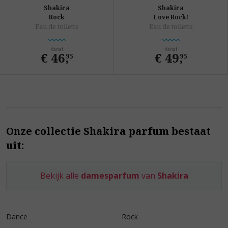
Shakira
Shakira
Rock
Love Rock!
Eau de toilette
Eau de toilette
Vanaf
Vanaf
€ 46
,
€ 49
,
95
95
Onze collectie Shakira parfum bestaat
uit:
Bekijk alle
damesparfum
van
Shakira
Dance
Rock