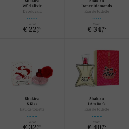
Shakira
Shakira
Wild Elixir
Dance Diamonds
Deodorant
Eau de toilette
Vanaf
Vanaf
€ 22
,
€ 34
,
95
95
Shakira
Shakira
S Kiss
I Am Rock
Eau de toilette
Eau de toilette
Vanaf
Vanaf
€ 32
,
€ 40
,
95
95