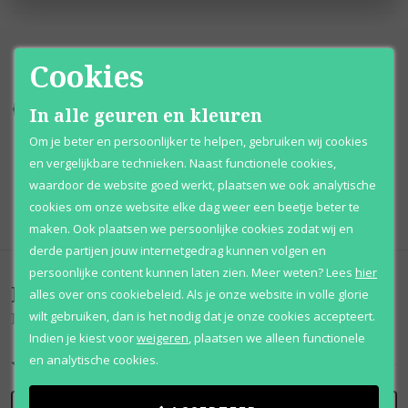
Cookies
In alle geuren en kleuren
Kortingen
tot wel 70%
Al 12 jaar
voordelig
Om je beter en persoonlijker te helpen, gebruiken wij cookies
100% originele
parfums
Afhalen
mogelijk
en vergelijkbare technieken. Naast functionele cookies,
waardoor de website goed werkt, plaatsen we ook analytische
Qshops
Keurmerk
cookies om onze website elke dag weer een beetje beter te
maken. Ook plaatsen we persoonlijke cookies zodat wij en
derde partijen jouw internetgedrag kunnen volgen en
persoonlijke content kunnen laten zien.
Meer weten?
Lees
hier
Beoordelingen
(
0
)
alles over ons cookiebeleid. Als je onze website in volle glorie
wilt gebruiken, dan is het nodig dat je onze cookies accepteert.
Lamborghini Classico
Indien je kiest voor
weigeren
,
plaatsen we alleen functionele
en analytische cookies.