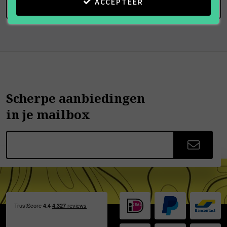
ACCEPTEER
SCHRIJF BEOORDELING
Scherpe aanbiedingen
in je mailbox