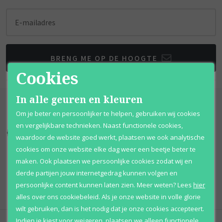
E-mailadres
BRENG ME OP DE HOOGTE
Cookies
In alle geuren en kleuren
Om je beter en persoonlijker te helpen, gebruiken wij cookies
en vergelijkbare technieken. Naast functionele cookies,
Kortingen
tot wel 70%
Al 12 jaar
voordelig
waardoor de website goed werkt, plaatsen we ook analytische
cookies om onze website elke dag weer een beetje beter te
100% originele
parfums
Afhalen
mogelijk
maken. Ook plaatsen we persoonlijke cookies zodat wij en
derde partijen jouw internetgedrag kunnen volgen en
Qshops
Keurmerk
persoonlijke content kunnen laten zien.
Meer weten?
Lees
hier
alles over ons cookiebeleid. Als je onze website in volle glorie
wilt gebruiken, dan is het nodig dat je onze cookies accepteert.
Indien je kiest voor
weigeren
,
plaatsen we alleen functionele