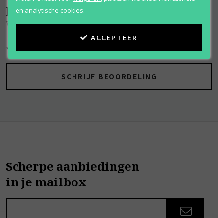
Beoordelingen
(
0
)
en analytische cookies.
Valentina Pink
ACCEPTEER
SCHRIJF BEOORDELING
Scherpe aanbiedingen
in je mailbox