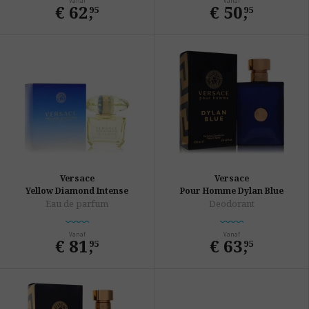
Vanaf
Vanaf
€ 62
,
€ 50
,
95
95
Versace
Versace
Yellow Diamond Intense
Pour Homme Dylan Blue
Eau de parfum
Deodorant
Vanaf
Vanaf
€ 81
,
€ 63
,
95
95