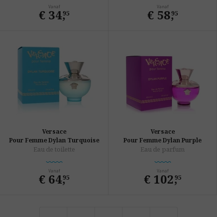
Vanaf
Vanaf
€ 34
,
€ 58
,
95
95
Versace
Versace
Pour Femme Dylan Turquoise
Pour Femme Dylan Purple
Eau de toilette
Eau de parfum
Vanaf
Vanaf
€ 64
,
€ 102
,
95
95