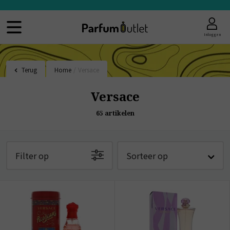
Inloggen
Terug
Home
/
Versace
Versace
65
artikelen
Filter op
Sorteer op