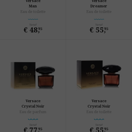
Versace
Versace
Man
Dreamer
Eau de toilette
Eau de toilette
Vanaf
Vanaf
€ 48
,
€ 55
,
95
95
Versace
Versace
Crystal Noir
Crystal Noir
Eau de parfum
Eau de toilette
Vanaf
Vanaf
€ 77
,
€ 55
,
95
95