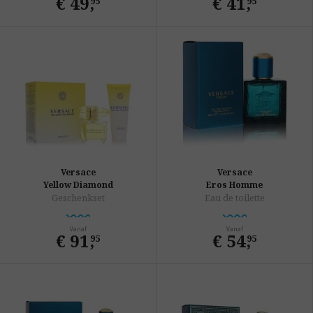
€ 49
,
€ 41
,
95
95
Versace
Versace
Yellow Diamond
Eros Homme
Geschenkset
Eau de toilette
Vanaf
Vanaf
€ 91
,
€ 54
,
95
95