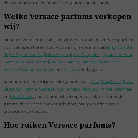
Absolu behoren tot de populairste geuren van het merk.
Welke Versace parfums verkopen
wij?
Binnen onze collectie vind je een breed assortiment Versace parfums
voor dames en heren. Voor vrouwen zijn onder andere
Bright Crystal
,
Bright Crystal Absolu
,
Dylan Purple
,
Dylan Turquoise
,
Dylan Blue Pour
Femme
,
Yellow Diamond
,
Yellow Diamond Intense
,
Crystal Noir
,
Versace Woman
,
Versense
en
Red Jeans
verkrijgbaar.
Voor heren bieden wij populaire geuren zoals
Eros
,
Eros Flame
,
Dylan
Blue Pour Homme
,
Versace Pour Homme
,
Man Eau Fraiche
,
L'Homme
en
The Dreamer
aan. Daarnaast verkopen wij ook verschillende
giftsets, deodorants, shower gels, bodylotions en after shave
producten van Versace.
Hoe ruiken Versace parfums?