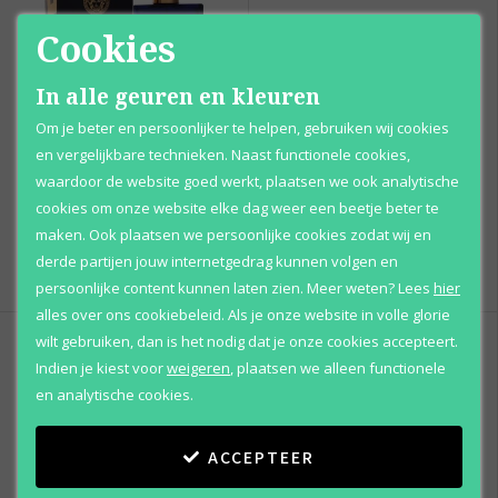
Cookies
In alle geuren en kleuren
Om je beter en persoonlijker te helpen, gebruiken wij cookies
en vergelijkbare technieken. Naast functionele cookies,
Versace
Versace
waardoor de website goed werkt, plaatsen we ook analytische
Pour Homme Dylan Blue
Pour Homme Dylan Blue
Eau de toilette
Geschenkset
cookies om onze website elke dag weer een beetje beter te
maken. Ook plaatsen we persoonlijke cookies zodat wij en
Vanaf
Vanaf
derde partijen jouw internetgedrag kunnen volgen en
€ 48
,
€ 31
,
95
95
persoonlijke content kunnen laten zien.
Meer weten?
Lees
hier
alles over ons cookiebeleid. Als je onze website in volle glorie
wilt gebruiken, dan is het nodig dat je onze cookies accepteert.
Indien je kiest voor
weigeren
,
plaatsen we alleen functionele
en analytische cookies.
ACCEPTEER