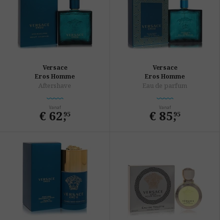
Versace
Versace
Eros Homme
Eros Homme
Aftershave
Eau de parfum
Vanaf
Vanaf
€ 62
,
€ 85
,
95
95