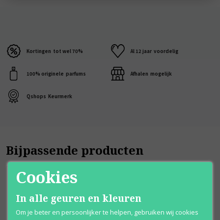
Kortingen
tot wel 70%
Al 12 jaar
voordelig
100% originele
parfums
Afhalen
mogelijk
Qshops
Keurmerk
Bijpassende producten
Cookies
In alle geuren en kleuren
Om je beter en persoonlijker te helpen, gebruiken wij cookies