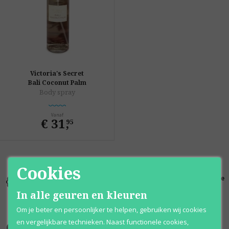
Victoria's Secret
Bali Coconut Palm
Body spray
Vanaf
€ 31
,
95
Cookies
Kortingen
Al 12 jaar
100% originele
tot wel 70%
voordelig
parfums
In alle geuren en kleuren
Om je beter en persoonlijker te helpen, gebruiken wij cookies
en vergelijkbare technieken. Naast functionele cookies,
Onze merken