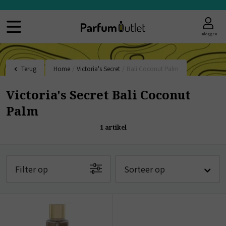
Inloggen
Terug
Home
/
Victoria's Secret
/
Bali Coconut Palm
Victoria's Secret Bali Coconut
Palm
1
artikel
Filter op
Sorteer op