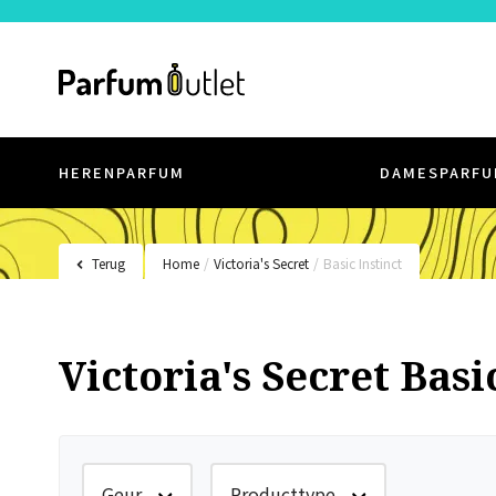
HERENPARFUM
DAMESPARFU
Terug
Home
/
Victoria's Secret
/
Basic Instinct
Victoria's Secret Basi
Geur
Producttype