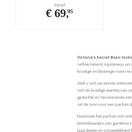
Vanaf
€ 69
,
95
Victoria's Secret Basic Insti
zelfverzekerd, mysterieus en a
kruidige en bloemige noten te
Stelt u zich uw eerste ontmoeti
zich de kruidige warmte van 
gedurfde en fascinerende intro
zet de toon voor een parfum dat
Naarmate het parfum zich ontv
bloemblaadjes van gardenia v
laag diepte en vrouwelijkheid 