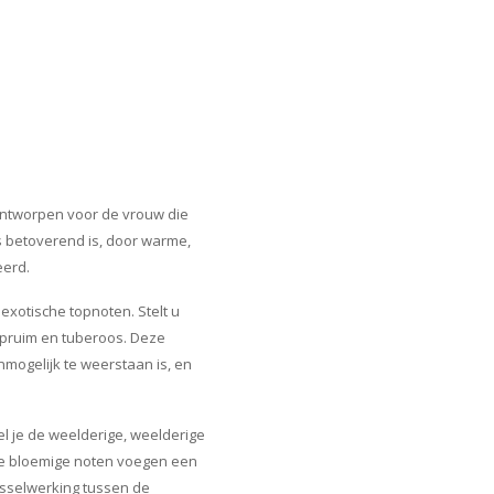
 ontworpen voor de vrouw die
ls betoverend is, door warme,
eerd.
 exotische topnoten. Stelt u
 pruim en tuberoos. Deze
nmogelijk te weerstaan is, en
l je de weelderige, weelderige
ze bloemige noten voegen een
wisselwerking tussen de