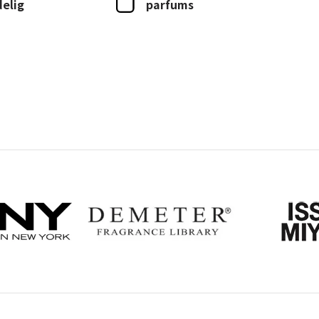
delig
parfums