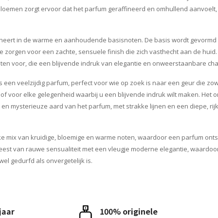
 bloemen zorgt ervoor dat het parfum geraffineerd en omhullend aanvoelt
lmineert in de warme en aanhoudende basisnoten. De basis wordt gevormd
ie zorgen voor een zachte, sensuele finish die zich vasthecht aan de huid. 
en voor, die een blijvende indruk van elegantie en onweerstaanbare cha
t is een veelzijdig parfum, perfect voor wie op zoek is naar een geur die zow
of voor elke gelegenheid waarbij u een blijvende indruk wilt maken. Het 
en mysterieuze aard van het parfum, met strakke lijnen en een diepe, rijk
lijke mix van kruidige, bloemige en warme noten, waardoor een parfum onts
 geest van rauwe sensualiteit met een vleugje moderne elegantie, waardoo
el gedurfd als onvergetelijk is.
 jaar
100% originele