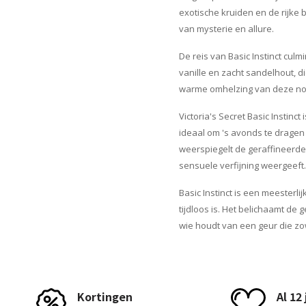
exotische kruiden en de rijke
van mysterie en allure.
De reis van Basic Instinct cu
vanille en zacht sandelhout, d
warme omhelzing van deze not
Victoria's Secret Basic Instinc
ideaal om 's avonds te dragen 
weerspiegelt de geraffineerde 
sensuele verfijning weergeeft.
Basic Instinct is een meester
tijdloos is. Het belichaamt de
wie houdt van een geur die zow
Kortingen
Al 12