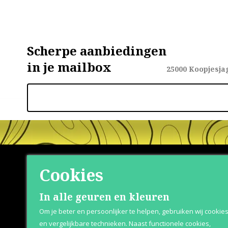
Scherpe aanbiedingen
in je mailbox
25000
Koopjesja
Cookies
Shop
Klante
In alle geuren en kleuren
Om je beter en persoonlijker te helpen, gebruiken wij cookie
Herenparfum
Over Parfum
en vergelijkbare technieken. Naast functionele cookies,