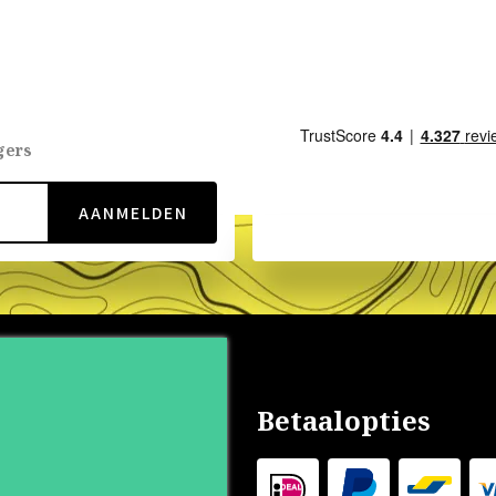
gers
AANMELDEN
nservice
Betaalopties
s
 Outlet