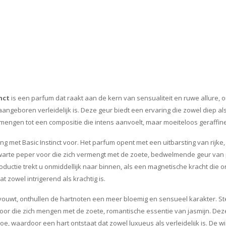
nct
is een parfum dat raakt aan de kern van sensualiteit en ruwe allure,
angeboren verleidelijk is. Deze geur biedt een ervaring die zowel diep a
 mengen tot een compositie die intens aanvoelt, maar moeiteloos geraffin
ng met Basic Instinct voor. Het parfum opent met een uitbarsting van rijke,
zwarte peper voor die zich vermengt met de zoete, bedwelmende geur van
ductie trekt u onmiddellijk naar binnen, als een magnetische kracht die o
 zowel intrigerend als krachtig is.
ouwt, onthullen de hartnoten een meer bloemig en sensueel karakter. Ste
oor die zich mengen met de zoete, romantische essentie van jasmijn. De
toe, waardoor een hart ontstaat dat zowel luxueus als verleidelijk is. De 