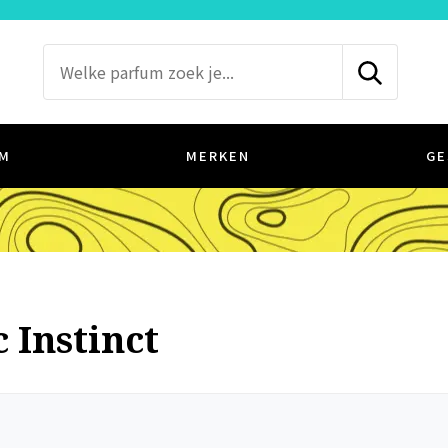
M
MERKEN
GE
c Instinct