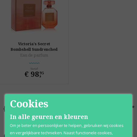
Victoria's Secret
Bombshell Sundrenched
Eau de parfum
Vanaf
€ 98
,
95
Cookies
Kortingen
Al 12 jaar
100% originele
tot wel 70%
voordelig
parfums
In alle geuren en kleuren
Om je beter en persoonlijker te helpen, gebruiken wij cookies
en vergelijkbare technieken. Naast functionele cookies,
Onze merken