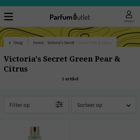
Inloggen
Terug
Home
/
Victoria's Secret
/
Green Pear & Citrus
Victoria's Secret Green Pear &
Citrus
1
artikel
Filter op
Sorteer op