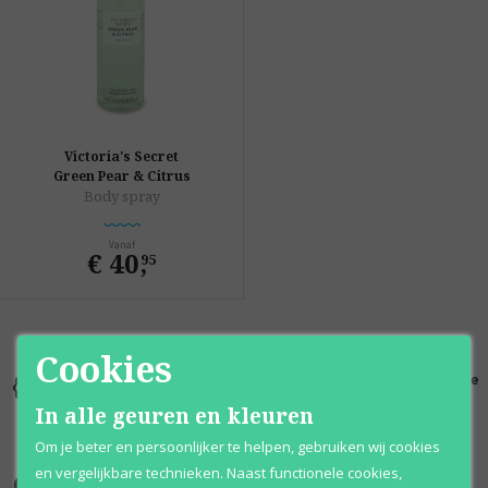
Victoria's Secret
Green Pear & Citrus
Body spray
Vanaf
€ 40
,
95
Cookies
Kortingen
Al 12 jaar
100% originele
tot wel 70%
voordelig
parfums
In alle geuren en kleuren
Om je beter en persoonlijker te helpen, gebruiken wij cookies
en vergelijkbare technieken. Naast functionele cookies,
Onze merken