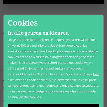
Cookies
In alle geuren en kleuren
Kortingen
tot wel 70%
Al 12 jaar
voordelig
Om je beter en persoonlijker te helpen, gebruiken wij cookies
100% originele
parfums
Afhalen
mogelijk
en vergelijkbare technieken. Naast functionele cookies,
waardoor de website goed werkt, plaatsen we ook analytische
Qshops
Keurmerk
cookies om onze website elke dag weer een beetje beter te
maken. Ook plaatsen we persoonlijke cookies zodat wij en
derde partijen jouw internetgedrag kunnen volgen en
persoonlijke content kunnen laten zien.
Meer weten?
Lees
hier
alles over ons cookiebeleid. Als je onze website in volle glorie
Beoordelingen
(
0
)
wilt gebruiken, dan is het nodig dat je onze cookies accepteert.
Wicked
Indien je kiest voor
weigeren
,
plaatsen we alleen functionele
en analytische cookies.