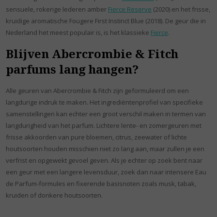
sensuele, rokerige lederen amber
Fierce Reserve
(2020) en het frisse,
kruidige aromatische Fougere First Instinct Blue (2018). De geur die in
Nederland het meest populair is, is het klassieke
Fierce
.
Blijven Abercrombie & Fitch
parfums lang hangen?
Alle geuren van Abercrombie & Fitch zijn geformuleerd om een
langdurige indruk te maken. Het ingrediëntenprofiel van specifieke
samenstellingen kan echter een groot verschil maken in termen van
langdurigheid van het parfum. Lichtere lente- en zomergeuren met
frisse akkoorden van pure bloemen, citrus, zeewater of lichte
houtsoorten houden misschien niet zo lang aan, maar zullen je een
verfrist en opgewekt gevoel geven. Als je echter op zoek bent naar
een geur met een langere levensduur, zoek dan naar intensere Eau
de Parfum-formules en fixerende basisnoten zoals musk, tabak,
kruiden of donkere houtsoorten.