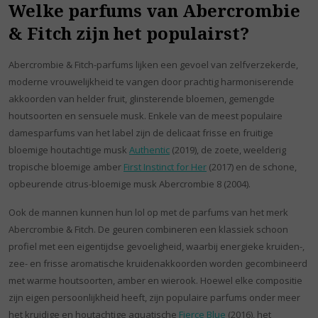
Welke parfums van Abercrombie
& Fitch zijn het populairst?
Abercrombie & Fitch-parfums lijken een gevoel van zelfverzekerde,
moderne vrouwelijkheid te vangen door prachtig harmoniserende
akkoorden van helder fruit, glinsterende bloemen, gemengde
houtsoorten en sensuele musk. Enkele van de meest populaire
damesparfums van het label zijn de delicaat frisse en fruitige
bloemige houtachtige musk
Authentic
(2019), de zoete, weelderig
tropische bloemige amber
First Instinct for Her
(2017) en de schone,
opbeurende citrus-bloemige musk Abercrombie 8 (2004).
Ook de mannen kunnen hun lol op met de parfums van het merk
Abercrombie & Fitch. De geuren combineren een klassiek schoon
profiel met een eigentijdse gevoeligheid, waarbij energieke kruiden-,
zee- en frisse aromatische kruidenakkoorden worden gecombineerd
met warme houtsoorten, amber en wierook. Hoewel elke compositie
zijn eigen persoonlijkheid heeft, zijn populaire parfums onder meer
het kruidige en houtachtige aquatische
Fierce Blue
(2016), het