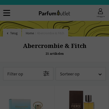
Inloggen
Terug
Home
/
Abercrombie & Fitch
Abercrombie & Fitch
21
artikelen
Filter op
Sorteer op