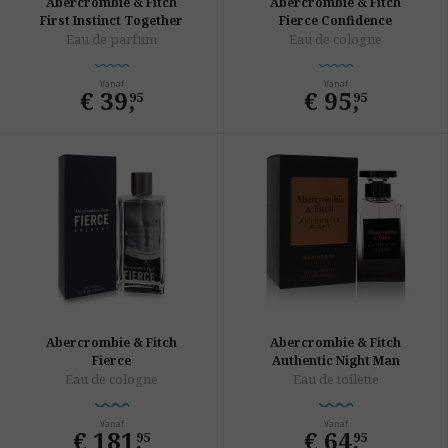
Abercrombie & Fitch
Abercrombie & Fitch
First Instinct Together
Fierce Confidence
Eau de parfum
Eau de cologne
Vanaf
Vanaf
€ 39
,
€ 95
,
95
95
Abercrombie & Fitch
Abercrombie & Fitch
Fierce
Authentic Night Man
Eau de cologne
Eau de toilette
Vanaf
Vanaf
€ 181
,
€ 64
,
95
95