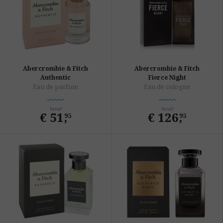
Abercrombie & Fitch
Abercrombie & Fitch
Authentic
Fierce Night
Eau de parfum
Eau de cologne
Vanaf
Vanaf
€ 51
,
€ 126
,
95
95