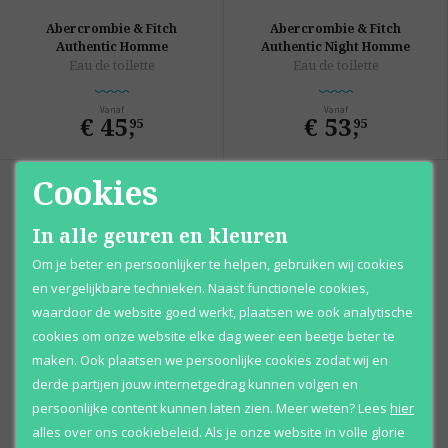
Abercrombie & Fitch
Abercrombie & Fitch
Authentic Homme
Authentic Night Homme
Eau de toilette
Eau de toilette
Vanaf
Vanaf
€ 45
,
€ 53
,
95
95
Cookies
In alle geuren en kleuren
Om je beter en persoonlijker te helpen, gebruiken wij cookies
en vergelijkbare technieken. Naast functionele cookies,
waardoor de website goed werkt, plaatsen we ook analytische
cookies om onze website elke dag weer een beetje beter te
maken. Ook plaatsen we persoonlijke cookies zodat wij en
Abercrombie & Fitch
derde partijen jouw internetgedrag kunnen volgen en
Fierce Blue
Eau de cologne
persoonlijke content kunnen laten zien.
Meer weten?
Lees
hier
alles over ons cookiebeleid. Als je onze website in volle glorie