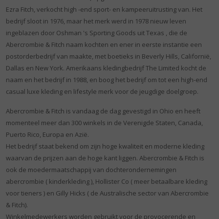
Ezra Fitch, verkocht high -end sport- en kampeeruitrusting van. Het
bedrijf sloot in 1976, maar het merk werd in 1978 nieuw leven
ingeblazen door Oshman 's Sporting Goods uit Texas , die de
Abercrombie & Fitch naam kochten en ener in eerste instantie een
postorderbedrijf van maakte, met boetieks in Beverly Hills, Californië,
Dallas en New York. Amerikaans kledingbedrijf The Limited kocht de
naam en het bedrijf in 1988, en boog het bedrijf om tot een high-end
casual luxe kleding en lifestyle merk voor de jeugdige doelgroep.
Abercrombie & Fitch is vandaag de dag gevestigd in Ohio en heeft
momenteel meer dan 300 winkels in de Verenigde Staten, Canada,
Puerto Rico, Europa en Azië.
Het bedrijf staat bekend om zijn hoge kwaliteit en moderne kleding
waarvan de prijzen aan de hoge kant liggen. Abercrombie & Fitch is
ook de moedermaatschappij van dochterondernemingen
abercrombie ( kinderkleding ), Hollister Co ( meer betaalbare kleding
voor tieners ) en Gilly Hicks ( de Australische sector van Abercrombie
& Fitch).
Winkelmedewerkers worden gebruikt voor de provocerende en