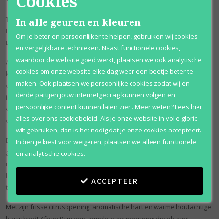
Cookies
Topnoten: mandarijn, cedrat, kardemom, roze peper
In alle geuren en kleuren
Hartnoten: lavendel, oranjebloesem, roos, groene appel
Om je beter en persoonlijker te helpen, gebruiken wij cookies
Basisnoten: cederhout, mos, patchouli, muskus
en vergelijkbare technieken. Naast functionele cookies,
waardoor de website goed werkt, plaatsen we ook analytische
Afnan staat bekend om luxe parfums met een uitstekende prijs-
cookies om onze website elke dag weer een beetje beter te
kwaliteitverhouding, en dat merk je duidelijk bij Afnan 9am. De geur
maken. Ook plaatsen we persoonlijke cookies zodat wij en
voelt fris, schoon en elegant aan en is veelzijdig genoeg voor vrijwel
derde partijen jouw internetgedrag kunnen volgen en
iedere gelegenheid. Overdag geeft het parfum een energieke en
persoonlijke content kunnen laten zien.
Meer weten?
Lees
hier
verzorgde indruk, terwijl de warme basisnoten zorgen voor
alles over ons cookiebeleid. Als je onze website in volle glorie
voldoende diepte tijdens de avonduren.
wilt gebruiken, dan is het nodig dat je onze cookies accepteert.
Dankzij het uitgebalanceerde karakter is Afnan 9am bijzonder
Indien je kiest voor
weigeren
,
plaatsen we alleen functionele
geschikt voor liefhebbers van frisse aromatische parfums met een
en analytische cookies.
moderne uitstraling. Het parfum komt vooral goed tot zijn recht in de
lente en zomer, maar blijft dankzij de warme houtachtige basis ook
ACCEPTEER
tijdens koelere dagen stijlvol en comfortabel draagbaar.
Met zijn frisse citrusopening, aromatische hart en warme houtachtige
basis biedt Afnan 9am een complete geurervaring die elegant,