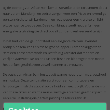
Bij de opening van Afnan 9am komen sprankelende citrusnoten direct
naar voren. Mandarijn en cedrat zorgen voor een frisse en levendige
eerste indruk, terwijl kardemom en roze peper een kruidige en licht
pittige nuance toevoegen. Deze combinatie geeft het parfum een
energieke uitstraling die direct opvalt zonder overheersend te zijn.
In het hart van de geur ontstaat een elegante mix van lavendel,
oranjebloesem, roos en frisse groene appel. Hierdoor krijgt Afnan
9am een zacht aromatisch en licht fruitig karakter dat modern en
verfijnd aanvoelt. De balans tussen frisse en bloemige noten maakt
het parfum geschikt voor zowel mannen als vrouwen.
De basis van Afnan 9am bestaat uit warme houtnoten, mos, patchouli
en muskus. Deze combinatie zorgt voor een comfortabele en
langdurige finish die subtiel op de huid aanwezig blijft. Vooral de mix
van frisse citrus en warme muskusachtige accenten geeft het parfum
een luxe uitstraling die perfect past bij dagelijks gebruik.
Geurnoten van Afnan 9am