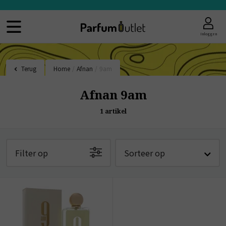
Inloggen
Terug
Home
/
Afnan
/
9am
Afnan 9am
1
artikel
Filter op
Sorteer op