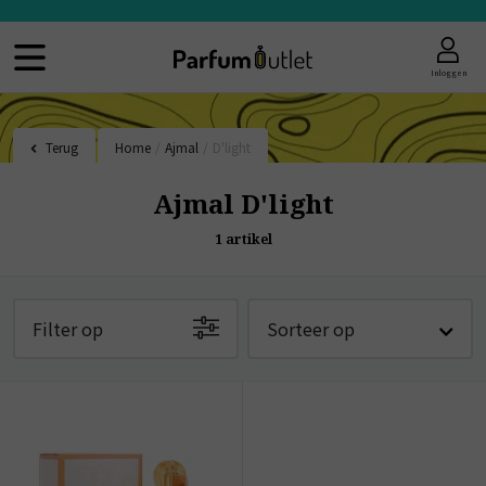
Inloggen
Terug
Home
/
Ajmal
/
D'light
Ajmal D'light
1
artikel
Filter op
Sorteer op