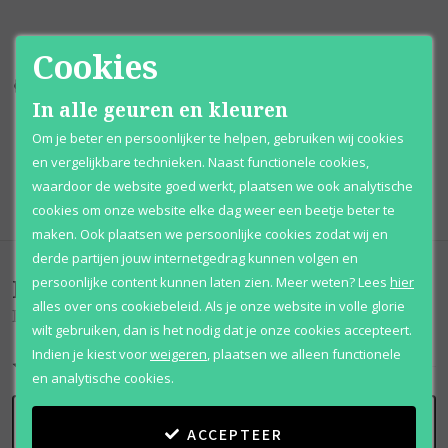
Cookies
Kortingen
tot wel 70%
Al 12 jaar
voordelig
In alle geuren en kleuren
100% originele
parfums
Afhalen
mogelijk
Om je beter en persoonlijker te helpen, gebruiken wij cookies
en vergelijkbare technieken. Naast functionele cookies,
Qshops
Keurmerk
waardoor de website goed werkt, plaatsen we ook analytische
cookies om onze website elke dag weer een beetje beter te
maken. Ook plaatsen we persoonlijke cookies zodat wij en
derde partijen jouw internetgedrag kunnen volgen en
Beoordelingen
(
0
)
persoonlijke content kunnen laten zien.
Meer weten?
Lees
hier
alles over ons cookiebeleid. Als je onze website in volle glorie
D'light
wilt gebruiken, dan is het nodig dat je onze cookies accepteert.
Indien je kiest voor
weigeren
,
plaatsen we alleen functionele
en analytische cookies.
SCHRIJF BEOORDELING
ACCEPTEER