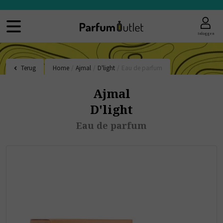
Inloggen
Terug
Home
/
Ajmal
/
D'light
/
Eau de parfum
Ajmal
D'light
Eau de parfum