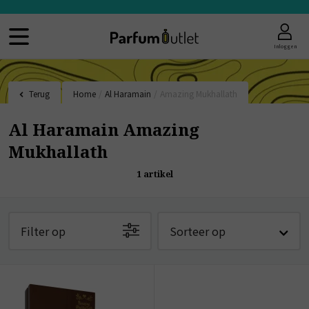
Inloggen
Terug
Home
/
Al Haramain
/
Amazing Mukhallath
Al Haramain Amazing
Mukhallath
1
artikel
Filter op
Sorteer op