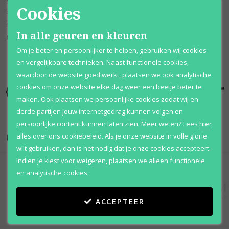
Cookies
basisnoten van amber en vetiver maken de geur compleet met een
houtachtige, warme en harsachtige geur. Deze geur is het meest
In alle geuren en kleuren
geschikt voor de koudere herfst- en wintermaanden.
Om je beter en persoonlijker te helpen, gebruiken wij cookies
en vergelijkbare technieken. Naast functionele cookies,
waardoor de website goed werkt, plaatsen we ook analytische
cookies om onze website elke dag weer een beetje beter te
Kortingen
Al 12 jaar
100% originele
tot wel 70%
voordelig
parfums
maken. Ook plaatsen we persoonlijke cookies zodat wij en
derde partijen jouw internetgedrag kunnen volgen en
persoonlijke content kunnen laten zien.
Meer weten?
Lees
hier
Onze merken
alles over ons cookiebeleid. Als je onze website in volle glorie
wilt gebruiken, dan is het nodig dat je onze cookies accepteert.
Indien je kiest voor
weigeren
,
plaatsen we alleen functionele
en analytische cookies.
ACCEPTEER