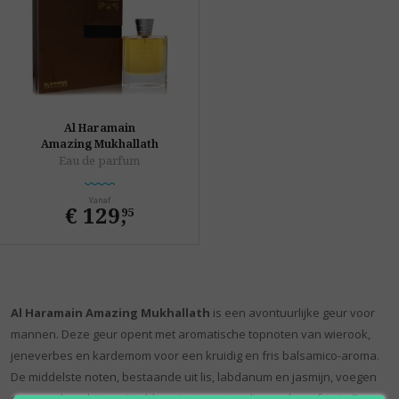
Al Haramain
Amazing Mukhallath
Eau de parfum
Vanaf
€ 129
,
95
Al Haramain Amazing Mukhallath
is een avontuurlijke geur voor
mannen. Deze geur opent met aromatische topnoten van wierook,
jeneverbes en kardemom voor een kruidig en fris balsamico-aroma.
De middelste noten, bestaande uit lis, labdanum en jasmijn, voegen
een poederachtige witte bloemige toon toe die aards en fris is. De