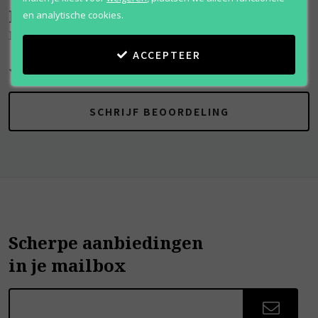
Beoordelingen
(
0
)
en analytische cookies.
Midnight Musk
ACCEPTEER
SCHRIJF BEOORDELING
Scherpe aanbiedingen
in je mailbox