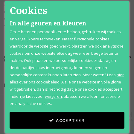
patchouli, vetiver en romige vanille, terwijl de dry-down wordt
Cookies
gedomineerd door het luxueuze aroma van oudh gewonnen uit
agarhout. De ondertonen zijn van eucalyptus met een duidelijke
In alle geuren en kleuren
muntachtige en kamferachtige impressie.
Om je beter en persoonlijker te helpen, gebruiken wij cookies
en vergelijkbare technieken. Naast functionele cookies,
waardoor de website goed werkt, plaatsen we ook analytische
cookies om onze website elke dag weer een beetje beter te
Kortingen
Al 12 jaar
100% originele
maken. Ook plaatsen we persoonlijke cookies zodat wij en
tot wel 70%
voordelig
parfums
derde partijen jouw internetgedrag kunnen volgen en
persoonlijke content kunnen laten zien.
Meer weten?
Lees
hier
alles over ons cookiebeleid. Als je onze website in volle glorie
Onze merken
wilt gebruiken, dan is het nodig dat je onze cookies accepteert.
Indien je kiest voor
weigeren
,
plaatsen we alleen functionele
en analytische cookies.
ACCEPTEER