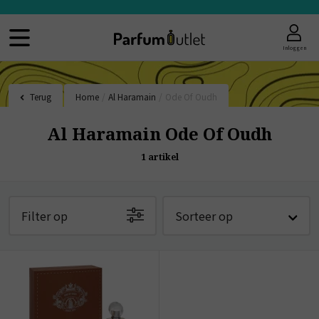
Inloggen
Terug
Home
/
Al Haramain
/
Ode Of Oudh
Al Haramain Ode Of Oudh
1
artikel
Filter op
Sorteer op