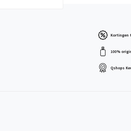
Kortingen
100% origi
Qshops
Ke