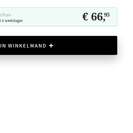
€ 66
,
95
arfum
t 4 werkdagen
IN WINKELMAND