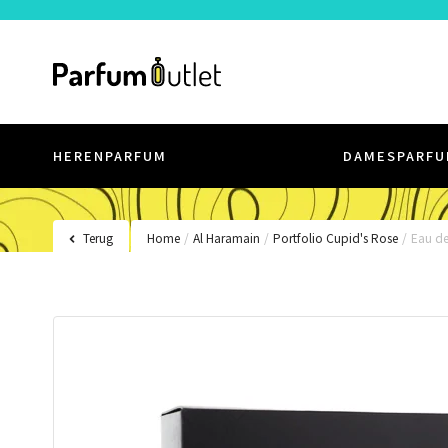
HERENPARFUM
DAMESPARFU
Terug
Home
/
Al Haramain
/
Portfolio Cupid's Rose
/
Eau d