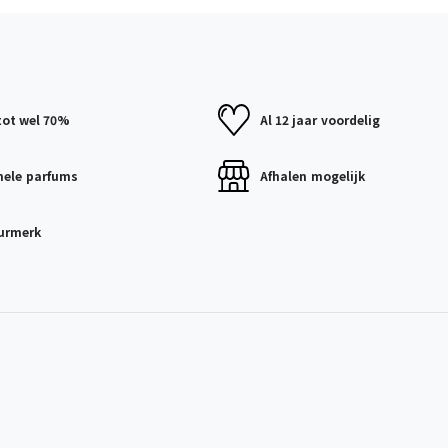
tot wel 70%
Al 12 jaar
voordelig
nele
parfums
Afhalen
mogelijk
urmerk