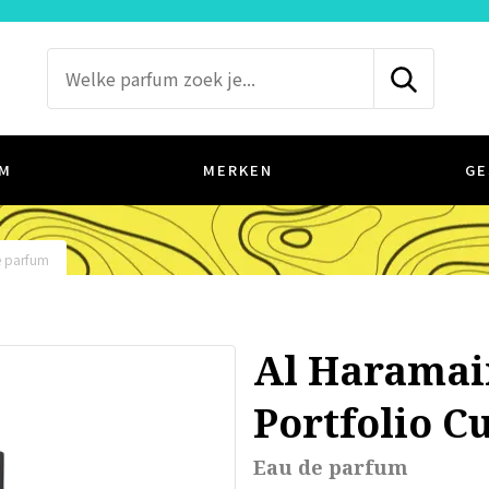
M
MERKEN
GE
e parfum
Al Haramai
Portfolio C
Eau de parfum