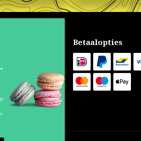
nservice
Betaalopties
s
n
he
 Levertijd
 Outlet
s
er
e
t.