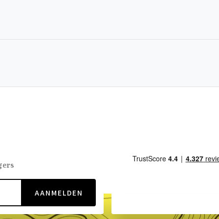
gers
AANMELDEN