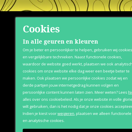
Cookies
Shop
Klante
In alle geuren en kleuren
Om je beter en persoonlijker te helpen, gebruiken wij cookie
Herenparfum
Retournere
en vergelijkbare technieken. Naast functionele cookies,
waardoor de website goed werkt, plaatsen we ook analytisc
Damesparfum
Bezorging &
cookies om onze website elke dag weer een beetje beter te
Merken
Over Parfum
maken. Ook plaatsen we persoonlijke cookies zodat wij en
derde partijen jouw internetgedrag kunnen volgen en
Geschenksets
Betaaloptie
persoonlijke content kunnen laten zien.
Meer weten?
Lees
hi
Aanbiedingen
alles over ons cookiebeleid. Als je onze website in volle glori
wilt gebruiken, dan is het nodig dat je onze cookies accepteer
Indien je kiest voor
weigeren
,
plaatsen we alleen functionele
en analytische cookies.