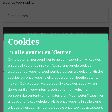
weer op voorraad is.
E-mailadres
BRENG ME OP DE HOOGTE
Cookies
In alle geuren en kleuren
Om je beter en persoonlijker te helpen, gebruiken wij cookies
en vergelijkbare technieken. Naast functionele cookies,
waardoor de website goed werkt, plaatsen we ook analytische
Kortingen
tot wel 70%
Al 12 jaar
voordelig
cookies om onze website elke dag weer een beetje beter te
maken. Ook plaatsen we persoonlijke cookies zodat wij en
100% originele
parfums
Afhalen
mogelijk
derde partijen jouw internetgedrag kunnen volgen en
Qshops
Keurmerk
persoonlijke content kunnen laten zien.
Meer weten?
Lees
hier
alles over ons cookiebeleid. Als je onze website in volle glorie
wilt gebruiken, dan is het nodig dat je onze cookies accepteert.