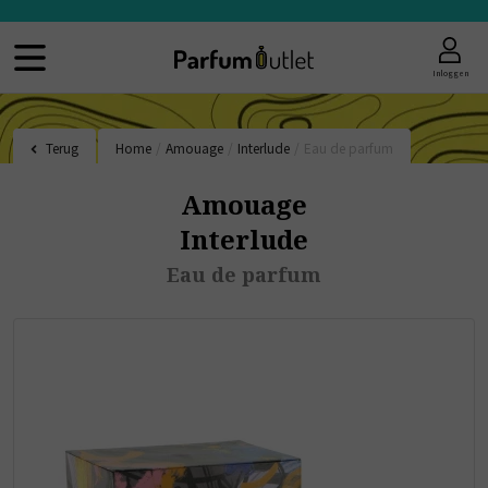
Inloggen
Terug
Home
/
Amouage
/
Interlude
/
Eau de parfum
Amouage
Interlude
Eau de parfum