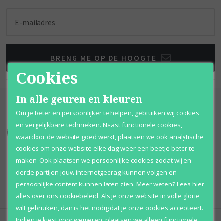
E-mailadres
BRENG ME OP DE HOOGTE
Cookies
In alle geuren en kleuren
Om je beter en persoonlijker te helpen, gebruiken wij cookies
en vergelijkbare technieken. Naast functionele cookies,
Kortingen
tot wel 70%
Al 12 jaar
voordelig
waardoor de website goed werkt, plaatsen we ook analytische
cookies om onze website elke dag weer een beetje beter te
100% originele
parfums
Afhalen
mogelijk
maken. Ook plaatsen we persoonlijke cookies zodat wij en
derde partijen jouw internetgedrag kunnen volgen en
Qshops
Keurmerk
persoonlijke content kunnen laten zien.
Meer weten?
Lees
hier
alles over ons cookiebeleid. Als je onze website in volle glorie
wilt gebruiken, dan is het nodig dat je onze cookies accepteert.
Indien je kiest voor
weigeren
,
plaatsen we alleen functionele