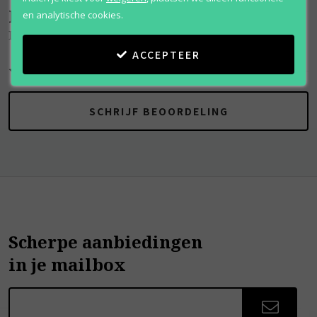
Beoordelingen
(
0
)
en analytische cookies.
Interlude
ACCEPTEER
SCHRIJF BEOORDELING
Scherpe aanbiedingen
in je mailbox