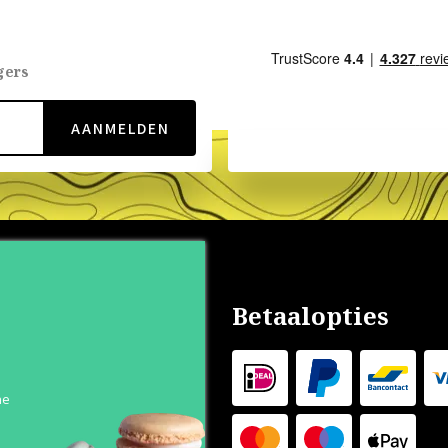
gers
AANMELDEN
nservice
Betaalopties
s
 Levertijd
he
 Outlet
s