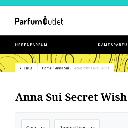
HERENPARFUM
DAMESPARFU
Terug
Home
/
Anna Sui
/
Secret Wish Fairy Dance
Anna Sui Secret Wish
Geur
Producttype