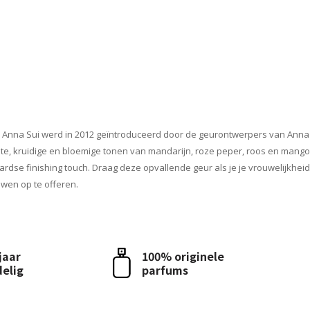
Anna Sui werd in 2012 geïntroduceerd door de geurontwerpers van Anna s
 kruidige en bloemige tonen van mandarijn, roze peper, roos en mango. Ee
ardse finishing touch. Draag deze opvallende geur als je je vrouwelijkhei
uwen op te offeren.
 jaar
100% originele
delig
parfums