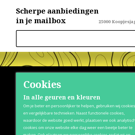
Scherpe aanbiedingen
in je mailbox
25000
Koopjesja
Cookies
Shop
Klante
In alle geuren en kleuren
Om je beter en persoonlijker te helpen, gebruiken wij cookie
Herenparfum
Bezorging &
en vergelijkbare technieken. Naast functionele cookies,
waardoor de website goed werkt, plaatsen we ook analytisc
Damesparfum
Over Parfum
cookies om onze website elke dag weer een beetje beter te
Merken
Betaaloptie
maken. Ook plaatsen we persoonlijke cookies zodat wij en