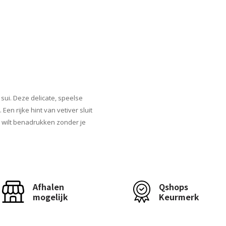
ui. Deze delicate, speelse
n rijke hint van vetiver sluit
d wilt benadrukken zonder je
Afhalen
Qshops
mogelijk
Keurmerk