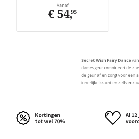
Vanaf
€ 54
,
95
Secret Wish Fairy Dance
van 
damesgeur combineert de zoete,
de geur af en zorgt voor een a
innerlijke kracht en zelfvertro
Kortingen
Al 12
tot wel 70%
voor