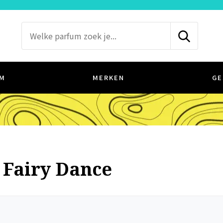
M
MERKEN
GE
 Fairy Dance