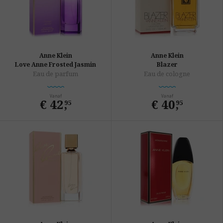
Anne Klein
Anne Klein
Love Anne Frosted Jasmin
Blazer
Eau de parfum
Eau de cologne
Vanaf
Vanaf
€ 42
,
€ 40
,
95
95