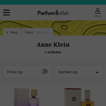
Inloggen
Terug
Home
/
Anne Klein
Anne Klein
5
artikelen
Filter op
Sorteer op