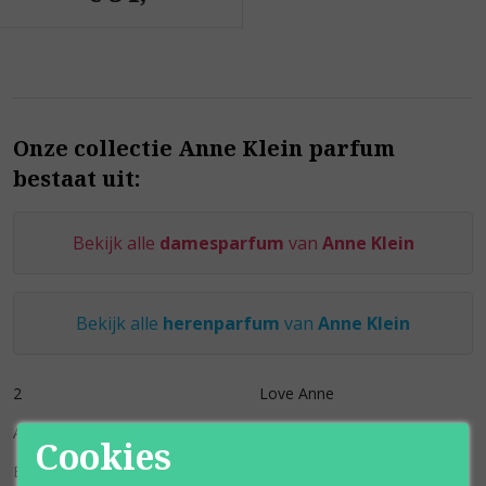
Onze collectie Anne Klein parfum
bestaat uit:
Bekijk alle
damesparfum
van
Anne Klein
Bekijk alle
herenparfum
van
Anne Klein
2
Love Anne
Anne Klein
Love Anne Frosted Jasmin
Cookies
Blazer