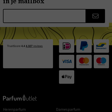
in je mailbox
Herenparfum
Damesparfum