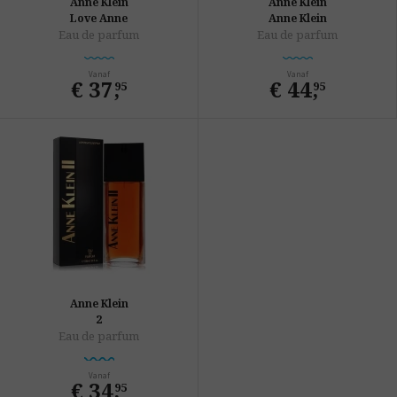
Anne Klein
Anne Klein
Love Anne
Anne Klein
Eau de parfum
Eau de parfum
Vanaf
Vanaf
€ 37
,
€ 44
,
95
95
Anne Klein
2
Eau de parfum
Vanaf
€ 34
,
95