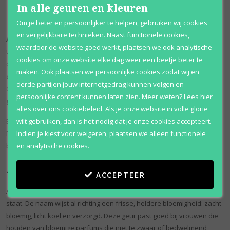
In alle geuren en kleuren
Om je beter en persoonlijker te helpen, gebruiken wij cookies
en vergelijkbare technieken. Naast functionele cookies,
Anne Klein
parfums hebben een zachte, vrouwelijke en verzorgde
waardoor de website goed werkt, plaatsen we ook analytische
uitstraling. Het merk past goed bij liefhebbers van toegankelijke
cookies om onze website elke dag weer een beetje beter te
damesgeuren die elegant ruiken, maar niet te zwaar of overdreven
maken. Ook plaatsen we persoonlijke cookies zodat wij en
aanwezig worden. Denk aan parfums met een frisse bloemigheid,
derde partijen jouw internetgedrag kunnen volgen en
een nette afwerking en een stijl die makkelijk past bij dagelijks
persoonlijke content kunnen laten zien.
Meer weten?
Lees
hier
gebruik.
alles over ons cookiebeleid. Als je onze website in volle glorie
Bij Parfum Outlet verkopen we momenteel
Anne Klein Frosted Jasmin
.
wilt gebruiken, dan is het nodig dat je onze cookies accepteert.
Daarmee is deze merkpagina vooral interessant voor wie een lichte,
Indien je kiest voor
weigeren
,
plaatsen we alleen functionele
bloemige damesparfum zoekt met een frisse en zachte uitstraling.
en analytische cookies.
Anne Klein Frosted Jasmin
ACCEPTEER
Anne Klein Frosted Jasmin is een damesgeur waarin jasmijn centraal
staat. De naam wijst al richting een frisse, heldere bloemigheid: zacht
bloemig, licht koel en verzorgd. Deze geur past goed bij vrouwen die
houden van bloemige parfums die niet te zwaar of bedwelmend