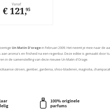
Vanaf
€ 121
,
95
bloemige
Un Matin D'orage
in Februari 2009. Het neemt je mee naar de
is aan aroma's en frisheid na een regenbui. Deze editie is gemaakt door I
ren in de samenstelling van deze nieuwe Un Matin d'Orage.
iciliaanse citroen, gember, gardenia, shiso-bladeren, magnolia, champaca
 jaar
100% originele
delig
parfums