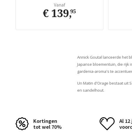
Vanaf
€ 139
,
95
Annick Goutal lanceerde het 
Japanse bloementuin, die rijk 
gardenia-aroma's te accentue
Un Matin d'Orage bestaat uit S
en sandelhout.
Kortingen
Al 12
tot wel 70%
voor