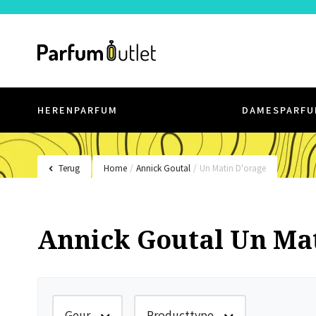
HERENPARFUM
DAMESPARFU
Terug
Home
/
Annick Goutal
/
Un Matin D'orage
Annick Goutal Un Ma
Geur
Producttype