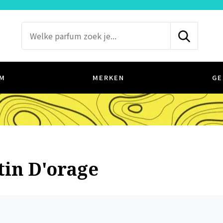
M
MERKEN
GE
tin D'orage