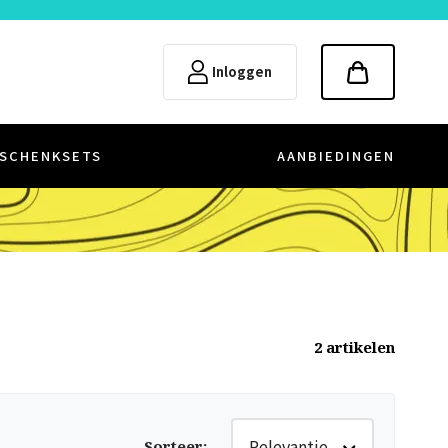
Inloggen
SCHENKSETS
AANBIEDINGEN
2
artikelen
Relevantie
Sorteer
: