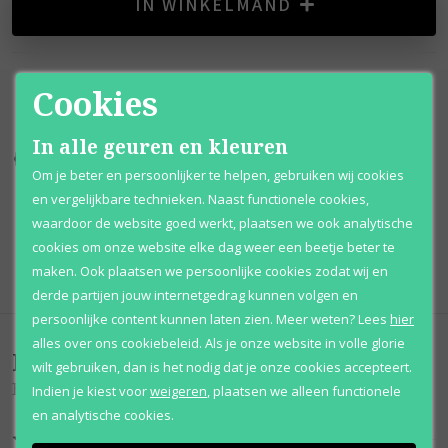
IN WINKELMAND
Cookies
In alle geuren en kleuren
Kortingen
tot wel 70%
Al 12 jaar
voordelig
Om je beter en persoonlijker te helpen, gebruiken wij cookies
en vergelijkbare technieken. Naast functionele cookies,
100% originele
parfums
Afhalen
mogelijk
waardoor de website goed werkt, plaatsen we ook analytische
cookies om onze website elke dag weer een beetje beter te
Qshops
Keurmerk
maken. Ook plaatsen we persoonlijke cookies zodat wij en
derde partijen jouw internetgedrag kunnen volgen en
persoonlijke content kunnen laten zien.
Meer weten?
Lees
hier
alles over ons cookiebeleid. Als je onze website in volle glorie
Beoordelingen
(
0
)
wilt gebruiken, dan is het nodig dat je onze cookies accepteert.
Blue Seduction
Indien je kiest voor
weigeren
,
plaatsen we alleen functionele
en analytische cookies.