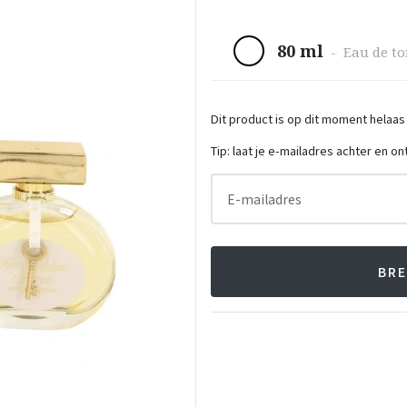
80 ml
-
Eau de to
Dit product is op dit moment helaas
Tip: laat je e-mailadres achter en o
E-mailadres
BRE