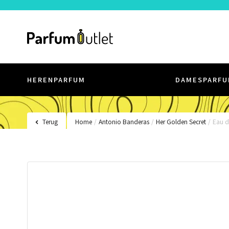
HERENPARFUM
DAMESPARFU
Terug
Home
/
Antonio Banderas
/
Her Golden Secret
/
Eau de