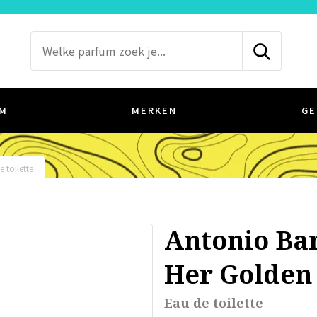
M
MERKEN
GE
 toilette
Antonio Ba
Her Golden
Eau de toilette