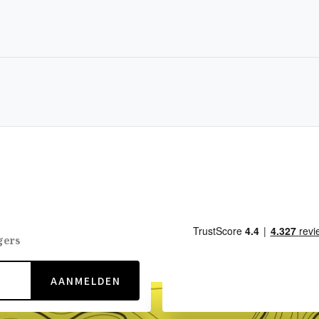
gers
AANMELDEN