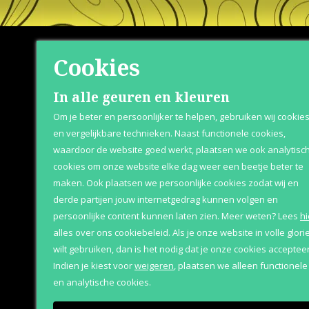
Cookies
Shop
Klante
In alle geuren en kleuren
Om je beter en persoonlijker te helpen, gebruiken wij cookie
Herenparfum
Over Parfum
en vergelijkbare technieken. Naast functionele cookies,
waardoor de website goed werkt, plaatsen we ook analytisc
Damesparfum
Betaaloptie
cookies om onze website elke dag weer een beetje beter te
Merken
Retournere
maken. Ook plaatsen we persoonlijke cookies zodat wij en
derde partijen jouw internetgedrag kunnen volgen en
Geschenksets
Bezorging &
persoonlijke content kunnen laten zien.
Meer weten?
Lees
hi
Aanbiedingen
alles over ons cookiebeleid. Als je onze website in volle glori
wilt gebruiken, dan is het nodig dat je onze cookies accepteer
Indien je kiest voor
weigeren
,
plaatsen we alleen functionele
en analytische cookies.