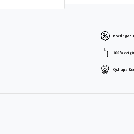
Kortingen
100% origi
Qshops
Ke