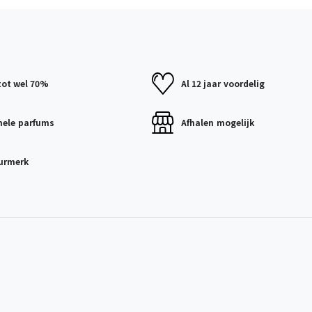
tot wel 70%
Al 12 jaar
voordelig
nele
parfums
Afhalen
mogelijk
urmerk