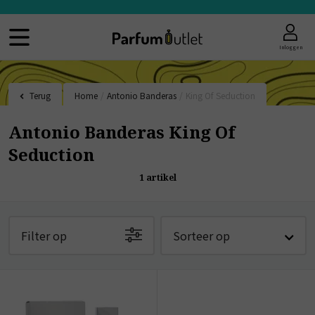
Inloggen
Terug
Home
/
Antonio Banderas
/
King Of Seduction
Antonio Banderas King Of
Seduction
1
artikel
Filter op
Sorteer op