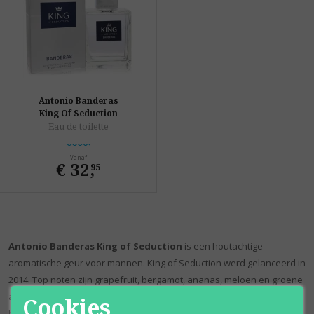
Antonio Banderas
King Of Seduction
Eau de toilette
Vanaf
€ 32
,
95
Antonio Banderas King of Seduction
is een houtachtige
aromatische geur voor mannen. King of Seduction werd gelanceerd in
2014. Top noten zijn grapefruit, bergamot, ananas, meloen en groene
appel; midden noten zijn neroli, jasmijn, kardemom en zee notities;
Cookies
basisnoten zijn ceder, vetiver, amber, suède en witte muskus.