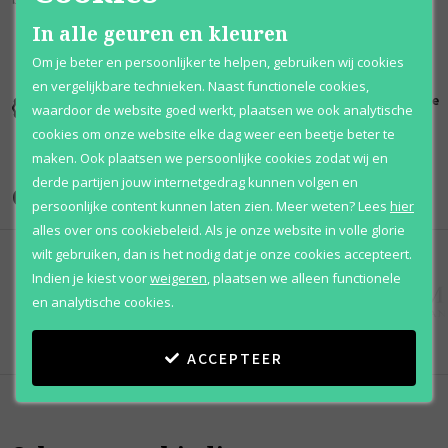
In alle geuren en kleuren
Om je beter en persoonlijker te helpen, gebruiken wij cookies
en vergelijkbare technieken. Naast functionele cookies,
Kortingen
Al 12 jaar
100% originele
waardoor de website goed werkt, plaatsen we ook analytische
tot wel 70%
voordelig
parfums
cookies om onze website elke dag weer een beetje beter te
maken. Ook plaatsen we persoonlijke cookies zodat wij en
derde partijen jouw internetgedrag kunnen volgen en
Onze merken
persoonlijke content kunnen laten zien.
Meer weten?
Lees
hier
alles over ons cookiebeleid. Als je onze website in volle glorie
wilt gebruiken, dan is het nodig dat je onze cookies accepteert.
Indien je kiest voor
weigeren
,
plaatsen we alleen functionele
en analytische cookies.
ACCEPTEER