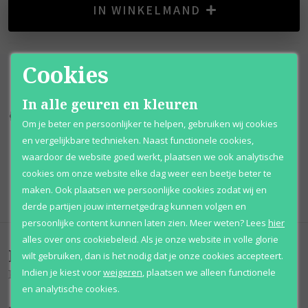
IN WINKELMAND
Cookies
In alle geuren en kleuren
Kortingen
tot wel 70%
Al 12 jaar
voordelig
Om je beter en persoonlijker te helpen, gebruiken wij cookies
en vergelijkbare technieken. Naast functionele cookies,
100% originele
parfums
Afhalen
mogelijk
waardoor de website goed werkt, plaatsen we ook analytische
cookies om onze website elke dag weer een beetje beter te
Qshops
Keurmerk
maken. Ook plaatsen we persoonlijke cookies zodat wij en
derde partijen jouw internetgedrag kunnen volgen en
persoonlijke content kunnen laten zien.
Meer weten?
Lees
hier
alles over ons cookiebeleid. Als je onze website in volle glorie
Beoordelingen
(
0
)
wilt gebruiken, dan is het nodig dat je onze cookies accepteert.
Indien je kiest voor
weigeren
,
plaatsen we alleen functionele
King Of Seduction Absolute
en analytische cookies.