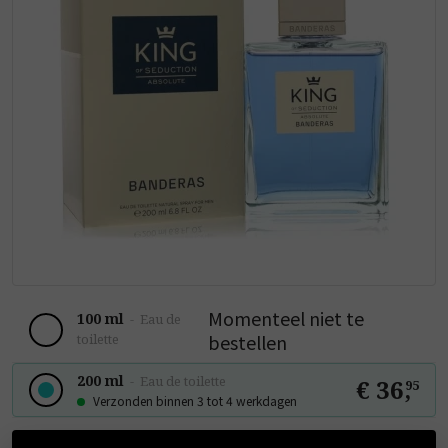
Momenteel niet te
100 ml
-
Eau de
bestellen
toilette
200 ml
-
Eau de toilette
€ 36
,
95
Verzonden binnen 3 tot 4 werkdagen