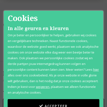
Cookies
Kortingen
tot wel 70%
Al 12 jaar
voordelig
In alle geuren en kleuren
Om je beter en persoonlijker te helpen, gebruiken wij cookies
100% originele
parfums
Afhalen
mogelijk
en vergelijkbare technieken. Naast functionele cookies,
waardoor de website goed werkt, plaatsen we ook analytische
Qshops
Keurmerk
cookies om onze website elke dag weer een beetje beter te
maken. Ook plaatsen we persoonlijke cookies zodat wij en
derde partijen jouw internetgedrag kunnen volgen en
persoonlijke content kunnen laten zien.
Meer weten?
Lees
hier
Beoordelingen
(
0
)
alles over ons cookiebeleid. Als je onze website in volle glorie
Arabiyat Hypnotic Amber
wilt gebruiken, dan is het nodig dat je onze cookies accepteert.
Indien je kiest voor
weigeren
,
plaatsen we alleen functionele
en analytische cookies.
SCHRIJF BEOORDELING
ACCEPTEER