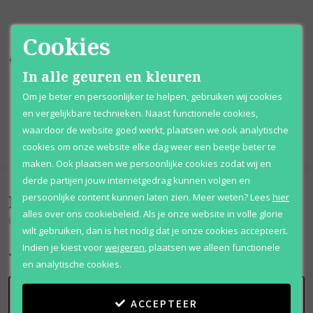
Cookies
Kortingen
tot wel 70%
Al 12 jaar
voordelig
In alle geuren en kleuren
100% originele
parfums
Afhalen
mogelijk
Om je beter en persoonlijker te helpen, gebruiken wij cookies
en vergelijkbare technieken. Naast functionele cookies,
Qshops
Keurmerk
waardoor de website goed werkt, plaatsen we ook analytische
cookies om onze website elke dag weer een beetje beter te
maken. Ook plaatsen we persoonlijke cookies zodat wij en
derde partijen jouw internetgedrag kunnen volgen en
Beoordelingen
(
0
)
persoonlijke content kunnen laten zien.
Meer weten?
Lees
hier
alles over ons cookiebeleid. Als je onze website in volle glorie
Club De Nuit Untold
wilt gebruiken, dan is het nodig dat je onze cookies accepteert.
Indien je kiest voor
weigeren
,
plaatsen we alleen functionele
en analytische cookies.
SCHRIJF BEOORDELING
ACCEPTEER