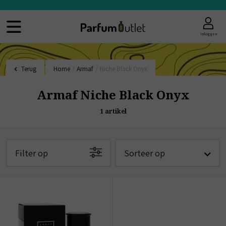
Inloggen
Terug
Home
/
Armaf
/
Niche Black Onyx
Armaf Niche Black Onyx
1
artikel
Filter op
Sorteer op