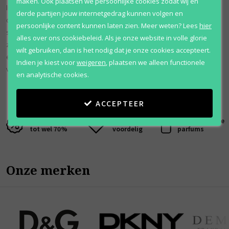
maken. Ook plaatsen we persoonlijke cookies zodat wij en
luxueuze en mysterieuze aard van de geur weerspiegelt. Het is meer
derde partijen jouw internetgedrag kunnen volgen en
dan alleen een parfum, het is een uitdrukking van verfijnde
persoonlijke content kunnen laten zien.
Meer weten?
Lees
hier
schoonheid en geraffineerde allure. Deze geur is perfect voor wie op
alles over ons cookiebeleid. Als je onze website in volle glorie
zoek is naar een geur die zelfvertrouwen en charme uitstraalt en is
wilt gebruiken, dan is het nodig dat je onze cookies accepteert.
een waar bewijs van de kunst van het parfumeren en de allure van
Indien je kiest voor
weigeren
,
plaatsen we alleen functionele
voortreffelijke ingrediënten.
en analytische cookies.
ACCEPTEER
Kortingen
Al 12 jaar
100% originele
tot wel 70%
voordelig
parfums
Onze merken