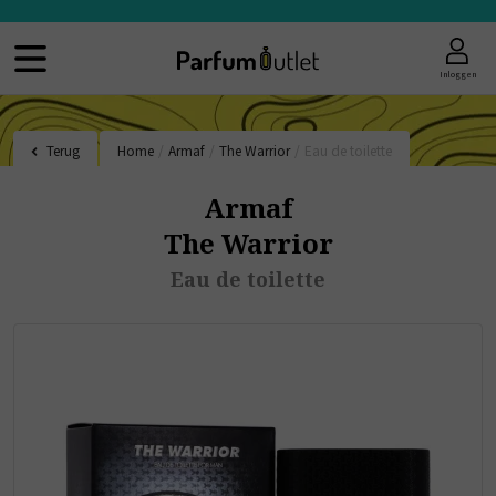
Inloggen
Terug
Home
/
Armaf
/
The Warrior
/
Eau de toilette
Armaf
The Warrior
Eau de toilette