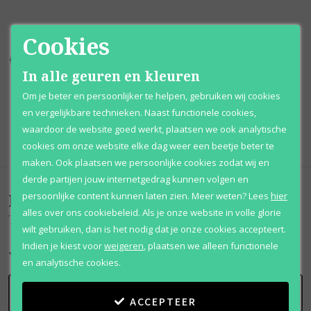
Cookies
Kortingen
tot wel 70%
Al 12 jaar
voordelig
In alle geuren en kleuren
100% originele
parfums
Afhalen
mogelijk
Om je beter en persoonlijker te helpen, gebruiken wij cookies
en vergelijkbare technieken. Naast functionele cookies,
Qshops
Keurmerk
waardoor de website goed werkt, plaatsen we ook analytische
cookies om onze website elke dag weer een beetje beter te
maken. Ook plaatsen we persoonlijke cookies zodat wij en
derde partijen jouw internetgedrag kunnen volgen en
Beoordelingen
(
0
)
persoonlijke content kunnen laten zien.
Meer weten?
Lees
hier
alles over ons cookiebeleid. Als je onze website in volle glorie
The Warrior
wilt gebruiken, dan is het nodig dat je onze cookies accepteert.
Indien je kiest voor
weigeren
,
plaatsen we alleen functionele
en analytische cookies.
SCHRIJF BEOORDELING
ACCEPTEER