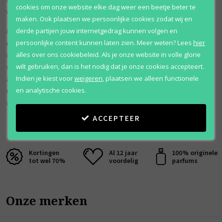
cookies om onze website elke dag weer een beetje beter te
verrukkelijk blijft.
maken. Ook plaatsen we persoonlijke cookies zodat wij en
derde partijen jouw internetgedrag kunnen volgen en
Armaf Tres Nuit Lyric zit in een prachtig ontworpen flacon die de
persoonlijke content kunnen laten zien.
Meer weten?
Lees
hier
elegantie en romantische aard van de geur weerspiegelt. Het is meer
alles over ons cookiebeleid. Als je onze website in volle glorie
dan alleen een parfum, het is een uitdrukking van tijdloze
wilt gebruiken, dan is het nodig dat je onze cookies accepteert.
schoonheid en verfijnde charme. Deze geur is perfect voor wie op
Indien je kiest voor
weigeren
,
plaatsen we alleen functionele
zoek is naar een parfum dat romantiek en verfijning uitstraalt, en is
en analytische cookies.
een waar bewijs van de kunst van het parfumeren en de allure van
voortreffelijke ingrediënten.
ACCEPTEER
Kortingen
Al 12 jaar
100% originele
tot wel 70%
voordelig
parfums
Onze merken