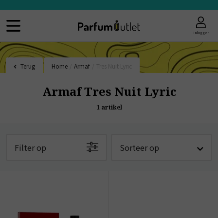
Inloggen
Terug
Home
/
Armaf
/
Tres Nuit Lyric
Armaf Tres Nuit Lyric
1
artikel
Filter op
Sorteer op