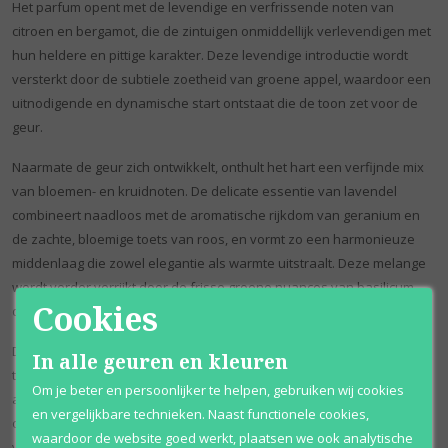
Het parfum opent met de levendige en verfrissende noten van
citroen en bergamot, die de zintuigen onmiddellijk verlevendigen met
hun heldere en pittige karakter. Deze levendige introductie wordt
versterkt door de subtiele zoetheid van groene appel, waardoor een
uitnodigende en dynamische start ontstaat die de toon zet voor de
geur.
Naarmate de geur zich ontwikkelt, onthult het hart een verfijnde mix
van bloemen- en kruidnoten. De delicate essentie van lavendel
combineert naadloos met de aromatische rijkdom van geranium en
de zachte, bloemige toets van roos, en vormt zo een harmonieuze
middenlaag die zowel elegantie als warmte uitstraalt. Deze melange
wordt verder verrijkt door de frisse groene nuances van basilicum,
Cookies
die diepte en verfijning toevoegen aan de compositie.
De geur eindigt met een zachte en langdurige finish, waar de aardse
In alle geuren en kleuren
tonen van patchoeli samensmelten met de warme, houtachtige
Om je beter en persoonlijker te helpen, gebruiken wij cookies
aanwezigheid van cederhout en de zachte, muskusachtige
en vergelijkbare technieken. Naast functionele cookies,
ondertonen. Deze laatste mix zorgt voor een aanhoudende indruk
waardoor de website goed werkt, plaatsen we ook analytische
van verfijning en charme, zodat de geur de hele dag boeiend en