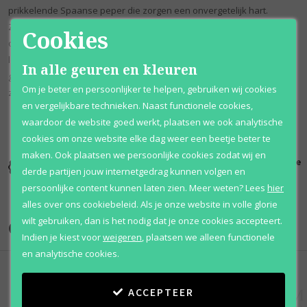
prikkelende Spaanse peper die zorgen een onvergetelijk hart.
Zonovergoten vetiver, korrelige ceder, comfortabele amber,
Cookies
oermuskus en een houtrookfusie creëren een basis met een matige
levensduur en sillage. De impact is opmerkelijk voor een Engelse
In alle geuren en kleuren
geur; het opent met een knal van kruiden en warmte, maar nestelt
Om je beter en persoonlijker te helpen, gebruiken wij cookies
zich mooi in de dry-down.
en vergelijkbare technieken. Naast functionele cookies,
waardoor de website goed werkt, plaatsen we ook analytische
cookies om onze website elke dag weer een beetje beter te
maken. Ook plaatsen we persoonlijke cookies zodat wij en
Kortingen
Al 12 jaar
100% originele
derde partijen jouw internetgedrag kunnen volgen en
tot wel 70%
voordelig
parfums
persoonlijke content kunnen laten zien.
Meer weten?
Lees
hier
alles over ons cookiebeleid. Als je onze website in volle glorie
wilt gebruiken, dan is het nodig dat je onze cookies accepteert.
Onze merken
Indien je kiest voor
weigeren
,
plaatsen we alleen functionele
en analytische cookies.
ACCEPTEER