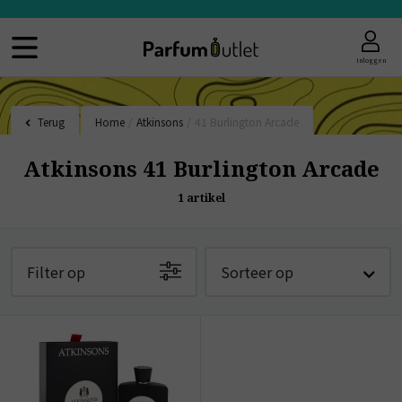
Inloggen
Terug
Home
/
Atkinsons
/
41 Burlington Arcade
Atkinsons 41 Burlington Arcade
1
artikel
Filter op
Sorteer op