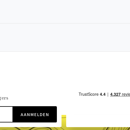
gers
AANMELDEN