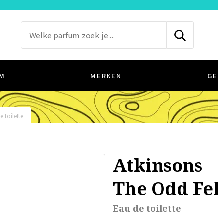
M
MERKEN
GE
e toilette
Atkinsons
The Odd Fe
Eau de toilette