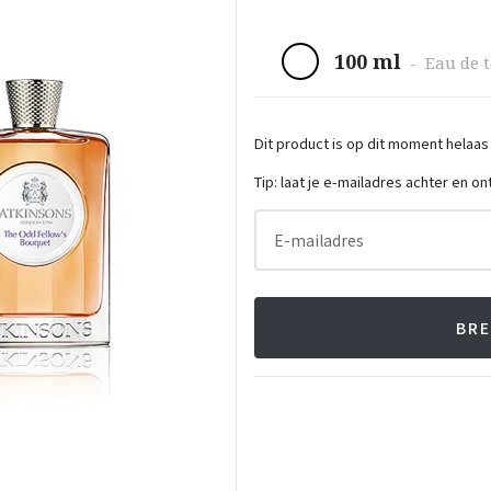
100 ml
-
Eau de t
Dit product is op dit moment helaas
Tip: laat je e-mailadres achter en o
E-mailadres
BRE