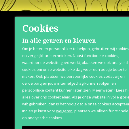
Cookies
Shop
Klante
In alle geuren en kleuren
Om je beter en persoonlijker te helpen, gebruiken wij cookie
Herenparfum
Over Parfum
en vergelijkbare technieken. Naast functionele cookies,
waardoor de website goed werkt, plaatsen we ook analytisc
Damesparfum
Betaaloptie
cookies om onze website elke dag weer een beetje beter te
Merken
Retournere
maken. Ook plaatsen we persoonlijke cookies zodat wij en
derde partijen jouw internetgedrag kunnen volgen en
Geschenksets
Bezorging &
persoonlijke content kunnen laten zien.
Meer weten?
Lees
hi
Aanbiedingen
alles over ons cookiebeleid. Als je onze website in volle glori
wilt gebruiken, dan is het nodig dat je onze cookies accepteer
Indien je kiest voor
weigeren
,
plaatsen we alleen functionele
en analytische cookies.