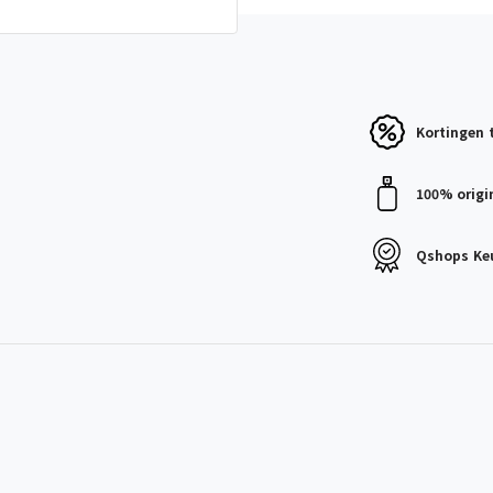
Kortingen
100% origi
Qshops
Ke