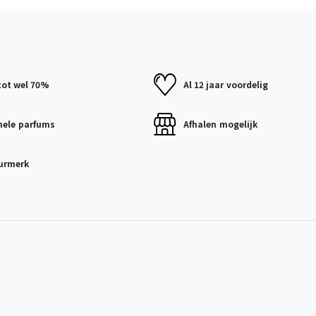
tot wel 70%
Al 12 jaar
voordelig
nele
parfums
Afhalen
mogelijk
urmerk