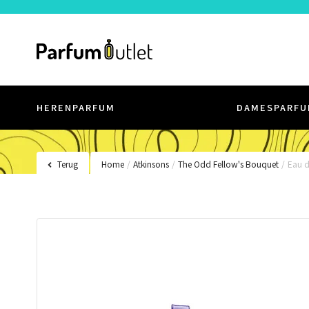
HERENPARFUM
DAMESPARFU
Terug
Home
/
Atkinsons
/
The Odd Fellow's Bouquet
/
Eau d