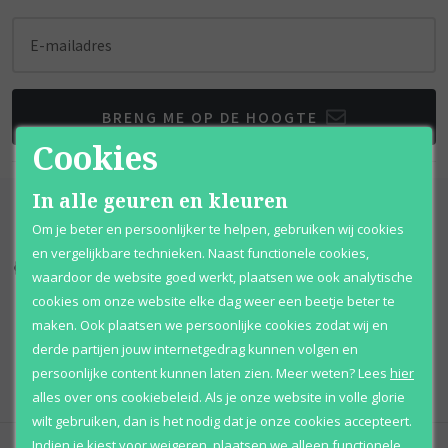
E-mailadres
BRENG ME OP DE HOOGTE
Cookies
In alle geuren en kleuren
Om je beter en persoonlijker te helpen, gebruiken wij cookies
en vergelijkbare technieken. Naast functionele cookies,
Kortingen
tot wel 70%
Al 12 jaar
voordelig
waardoor de website goed werkt, plaatsen we ook analytische
cookies om onze website elke dag weer een beetje beter te
100% originele
parfums
Afhalen
mogelijk
maken. Ook plaatsen we persoonlijke cookies zodat wij en
derde partijen jouw internetgedrag kunnen volgen en
Qshops
Keurmerk
persoonlijke content kunnen laten zien.
Meer weten?
Lees
hier
alles over ons cookiebeleid. Als je onze website in volle glorie
wilt gebruiken, dan is het nodig dat je onze cookies accepteert.
Indien je kiest voor
weigeren
,
plaatsen we alleen functionele