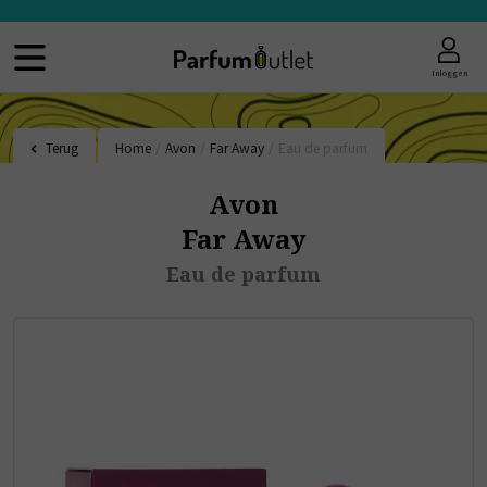
Inloggen
Terug
Home
/
Avon
/
Far Away
/
Eau de parfum
Avon
Far Away
Eau de parfum