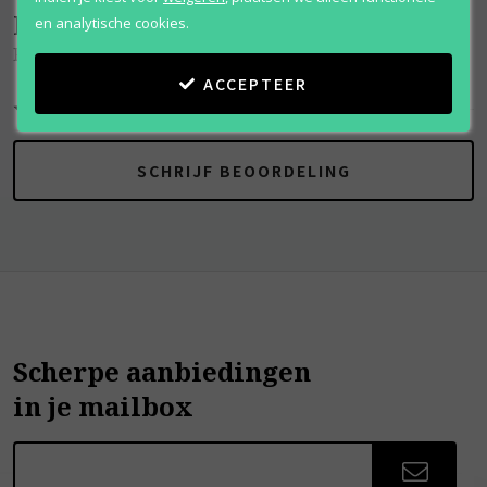
Beoordelingen
(
0
)
en analytische cookies.
Far Away
ACCEPTEER
SCHRIJF BEOORDELING
Scherpe aanbiedingen
in je mailbox