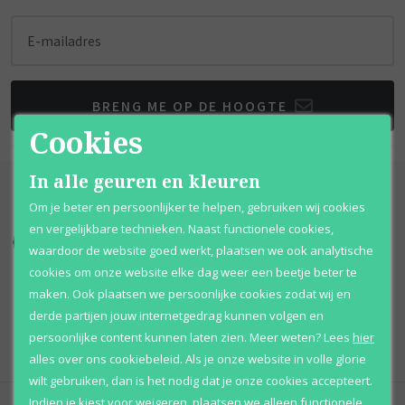
E-mailadres
BRENG ME OP DE HOOGTE
Cookies
In alle geuren en kleuren
Om je beter en persoonlijker te helpen, gebruiken wij cookies
en vergelijkbare technieken. Naast functionele cookies,
Kortingen
tot wel 70%
Al 12 jaar
voordelig
waardoor de website goed werkt, plaatsen we ook analytische
cookies om onze website elke dag weer een beetje beter te
100% originele
parfums
Afhalen
mogelijk
maken. Ook plaatsen we persoonlijke cookies zodat wij en
derde partijen jouw internetgedrag kunnen volgen en
Qshops
Keurmerk
persoonlijke content kunnen laten zien.
Meer weten?
Lees
hier
alles over ons cookiebeleid. Als je onze website in volle glorie
wilt gebruiken, dan is het nodig dat je onze cookies accepteert.
Indien je kiest voor
weigeren
,
plaatsen we alleen functionele