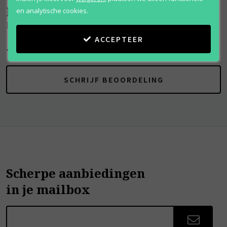
Beoordelingen
(
0
)
en analytische cookies.
Imari
ACCEPTEER
SCHRIJF BEOORDELING
Scherpe aanbiedingen
in je mailbox