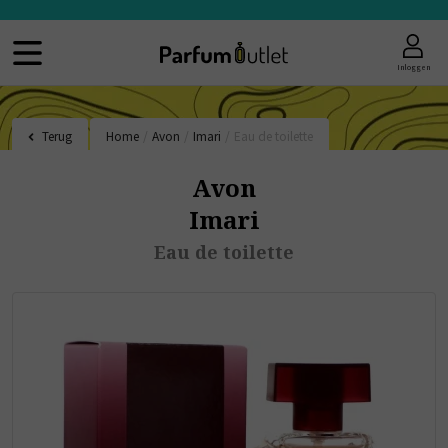
Inloggen
Terug
Home
/
Avon
/
Imari
/
Eau de toilette
Avon
Imari
Eau de toilette