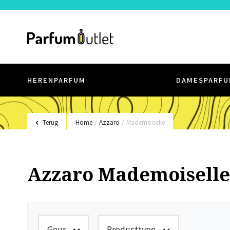
HERENPARFUM
DAMESPARFU
Terug
Home
/
Azzaro
/
Mademoiselle
Azzaro Mademoiselle
Geur
Producttype