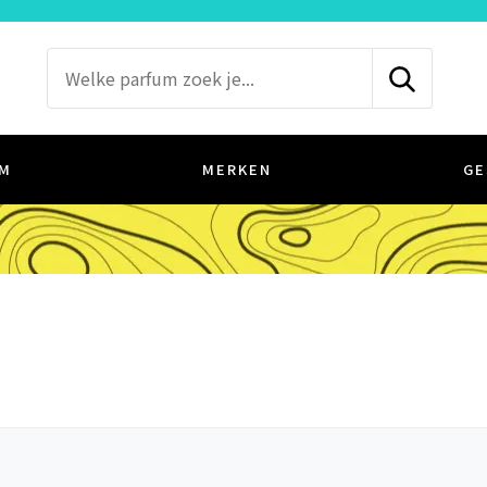
M
MERKEN
GE