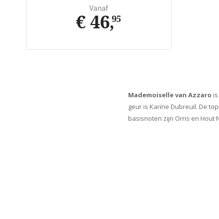
Vanaf
€ 46
,
95
Mademoiselle van Azzaro
is
geur is Karine Dubreuil. De to
basisnoten zijn Orris en Hout 