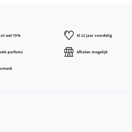
tot wel 70%
Al 12 jaar
voordelig
nele
parfums
Afhalen
mogelijk
urmerk