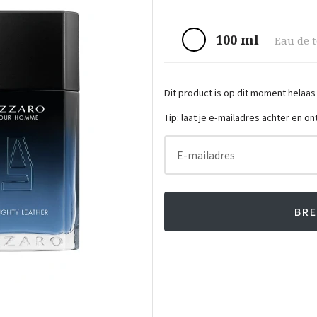
100 ml
-
Eau de t
Dit product is op dit moment helaas
Tip: laat je e-mailadres achter en o
E-mailadres
BRE