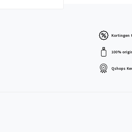
Kortingen
100% origi
Qshops
Ke