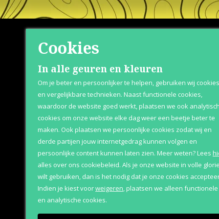
Cookies
Shop
Klante
In alle geuren en kleuren
Om je beter en persoonlijker te helpen, gebruiken wij cookie
Herenparfum
Retournere
en vergelijkbare technieken. Naast functionele cookies,
waardoor de website goed werkt, plaatsen we ook analytisc
Damesparfum
Bezorging &
cookies om onze website elke dag weer een beetje beter te
Merken
Over Parfum
maken. Ook plaatsen we persoonlijke cookies zodat wij en
derde partijen jouw internetgedrag kunnen volgen en
Geschenksets
Betaaloptie
persoonlijke content kunnen laten zien.
Meer weten?
Lees
hi
Aanbiedingen
alles over ons cookiebeleid. Als je onze website in volle glori
wilt gebruiken, dan is het nodig dat je onze cookies accepteer
Indien je kiest voor
weigeren
,
plaatsen we alleen functionele
en analytische cookies.