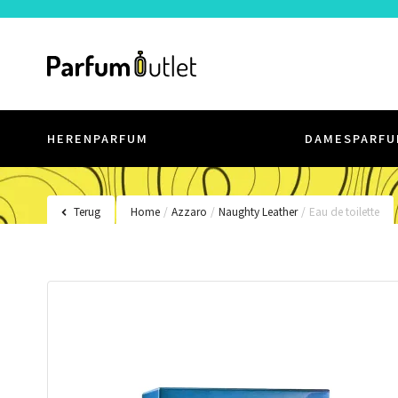
HERENPARFUM
DAMESPARFU
Terug
Home
/
Azzaro
/
Naughty Leather
/
Eau de toilette