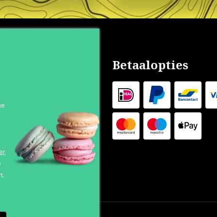
nservice
Betaalopties
s
n
he
 Levertijd
 Outlet
s
er
e
t.