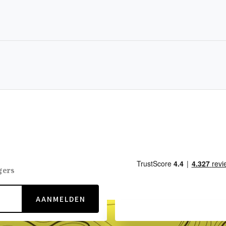
gers
AANMELDEN