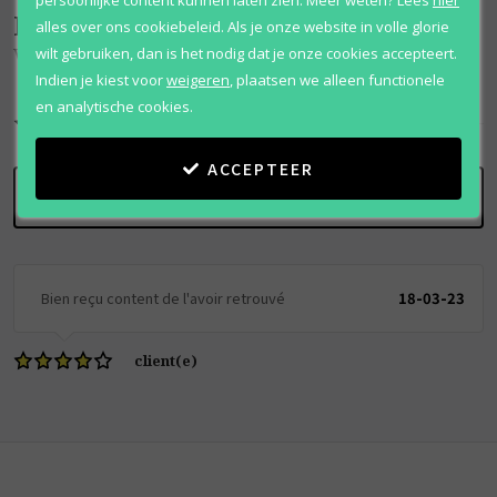
Beoordelingen
(
1
)
alles over ons cookiebeleid. Als je onze website in volle glorie
wilt gebruiken, dan is het nodig dat je onze cookies accepteert.
Visit Men
Indien je kiest voor
weigeren
,
plaatsen we alleen functionele
en analytische cookies.
8
/
10
ACCEPTEER
SCHRIJF BEOORDELING
Bien reçu content de l'avoir retrouvé
18-03-23
client(e)