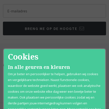
E-mailadres
BRENG ME OP DE HOOGTE
Cookies
Kortingen
tot wel 70%
Al 12 jaar
voordelig
In alle geuren en kleuren
Om je beter en persoonlijker te helpen, gebruiken wij cookies
100% originele
parfums
Afhalen
mogelijk
en vergelijkbare technieken. Naast functionele cookies,
waardoor de website goed werkt, plaatsen we ook analytische
Qshops
Keurmerk
cookies om onze website elke dag weer een beetje beter te
maken. Ook plaatsen we persoonlijke cookies zodat wij en
derde partijen jouw internetgedrag kunnen volgen en
persoonlijke content kunnen laten zien.
Meer weten?
Lees
hier