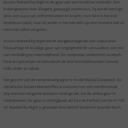
Azzaro Wanted by Night is de geur van een moderne verleider. Een
buitengewone man. Elegant, gewaagd, mysterieus, hij wordt omringd
door een aura van zelfvertrouwen en kracht. Voor hem is het een
eindeloze nacht, voor de ander is het een één-op-één moment dat ze
niet snel zullen vergeten.
Azzaro Wanted by Night wordt aangekondigd als een explosieve
houtachtige en kruidige geur van ongegeneerde sensualiteit, een mix
van verleiding en mannelijkheid. De compositie combineert exotisch
hout en specerijen en benadrukt de drie hoofdakkoorden: kaneel,
rode ceder en tabak.
Het gezicht van de reclamecampagne is model Nikolaï Danielsen. De
cilindrische Azzaro Wanted-fles is voorzien van een verchroomde
dop met een elegante donkere rokerige lak, om de ambergeur te
contrasteren. De geur is verkrijgbaar als Eau de Parfum van 50 en 100
ml. Wanted by Night is gemaakt door Michel Girard en Quentin Bisch.