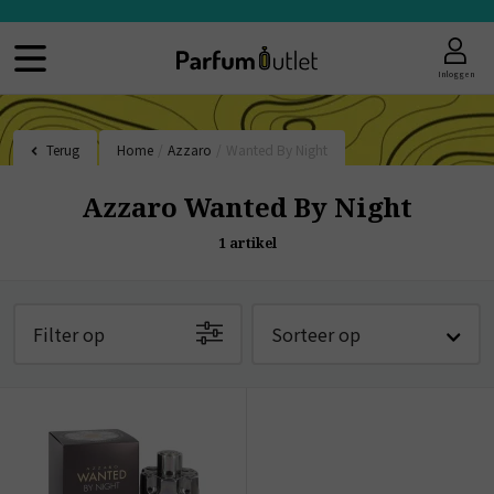
Inloggen
Terug
Home
/
Azzaro
/
Wanted By Night
Azzaro Wanted By Night
1
artikel
Filter op
Sorteer op