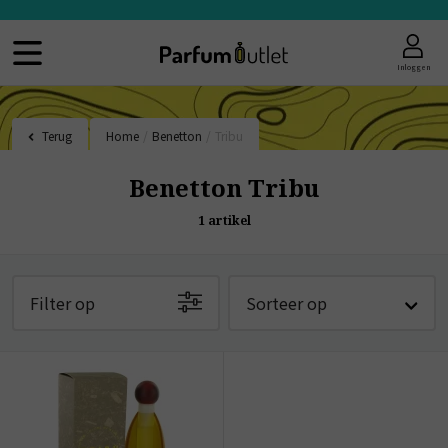
Inloggen
Terug
Home
/
Benetton
/
Tribu
Benetton Tribu
1
artikel
Filter op
Sorteer op