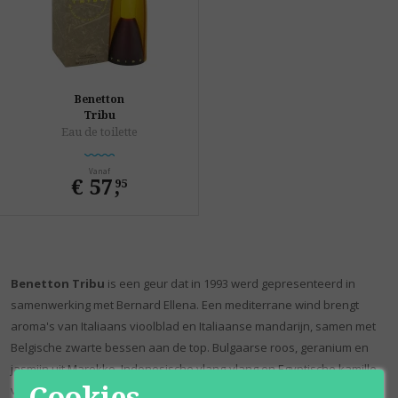
Benetton
Tribu
Eau de toilette
Vanaf
€ 57
,
95
Benetton Tribu
is een geur dat in 1993 werd gepresenteerd in
samenwerking met Bernard Ellena. Een mediterrane wind brengt
aroma's van Italiaans vioolblad en Italiaanse mandarijn, samen met
Belgische zwarte bessen aan de top. Bulgaarse roos, geranium en
jasmijn uit Marokko, Indonesische ylang-ylang en Egyptische kamille
Cookies
vormen het hart. De basisnoten bestaan uit Indiaas sandelhout,