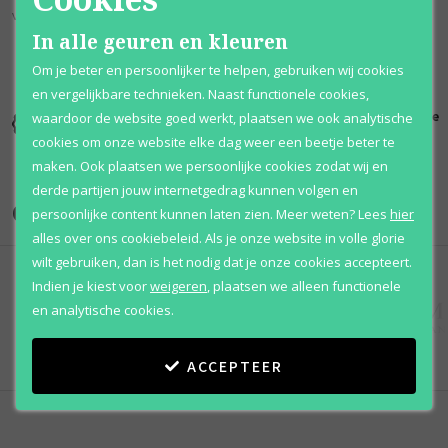
vetiver uit Haïti, eikenmos uit Joegoslavië en Tai benzoin.
In alle geuren en kleuren
Om je beter en persoonlijker te helpen, gebruiken wij cookies
en vergelijkbare technieken. Naast functionele cookies,
Kortingen
Al 12 jaar
100% originele
waardoor de website goed werkt, plaatsen we ook analytische
tot wel 70%
voordelig
parfums
cookies om onze website elke dag weer een beetje beter te
maken. Ook plaatsen we persoonlijke cookies zodat wij en
derde partijen jouw internetgedrag kunnen volgen en
Onze merken
persoonlijke content kunnen laten zien.
Meer weten?
Lees
hier
alles over ons cookiebeleid. Als je onze website in volle glorie
wilt gebruiken, dan is het nodig dat je onze cookies accepteert.
Indien je kiest voor
weigeren
,
plaatsen we alleen functionele
en analytische cookies.
ACCEPTEER