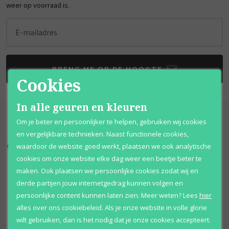
weer op voorraad is.
E-mailadres
BRENG ME OP DE HOOGTE
Cookies
In alle geuren en kleuren
Om je beter en persoonlijker te helpen, gebruiken wij cookies
en vergelijkbare technieken. Naast functionele cookies,
waardoor de website goed werkt, plaatsen we ook analytische
Kortingen
tot wel 70%
Al 12 jaar
voordelig
cookies om onze website elke dag weer een beetje beter te
maken. Ook plaatsen we persoonlijke cookies zodat wij en
100% originele
parfums
Afhalen
mogelijk
derde partijen jouw internetgedrag kunnen volgen en
Qshops
Keurmerk
persoonlijke content kunnen laten zien.
Meer weten?
Lees
hier
alles over ons cookiebeleid. Als je onze website in volle glorie
wilt gebruiken, dan is het nodig dat je onze cookies accepteert.