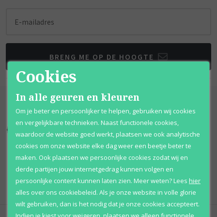
E-mailadres
BRENG ME OP DE HOOGTE
Cookies
In alle geuren en kleuren
Om je beter en persoonlijker te helpen, gebruiken wij cookies
en vergelijkbare technieken. Naast functionele cookies,
Kortingen
tot wel 70%
Al 12 jaar
voordelig
waardoor de website goed werkt, plaatsen we ook analytische
cookies om onze website elke dag weer een beetje beter te
100% originele
parfums
Afhalen
mogelijk
maken. Ook plaatsen we persoonlijke cookies zodat wij en
derde partijen jouw internetgedrag kunnen volgen en
Qshops
Keurmerk
persoonlijke content kunnen laten zien.
Meer weten?
Lees
hier
alles over ons cookiebeleid. Als je onze website in volle glorie
wilt gebruiken, dan is het nodig dat je onze cookies accepteert.
Indien je kiest voor
weigeren
,
plaatsen we alleen functionele