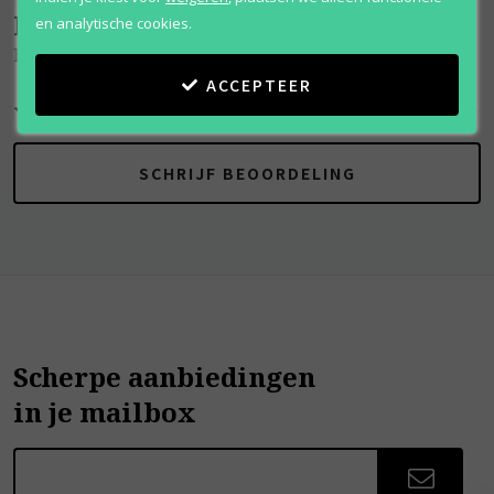
Beoordelingen
(
0
)
en analytische cookies.
Heat Kissed
ACCEPTEER
SCHRIJF BEOORDELING
Scherpe aanbiedingen
in je mailbox