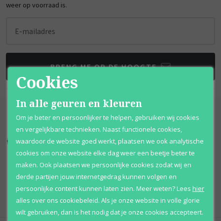
weer op voorraad is.
E-mailadres
BRENG ME OP DE HOOGTE
Cookies
In alle geuren en kleuren
Om je beter en persoonlijker te helpen, gebruiken wij cookies
en vergelijkbare technieken. Naast functionele cookies,
waardoor de website goed werkt, plaatsen we ook analytische
Kortingen
tot wel 70%
Al 12 jaar
voordelig
cookies om onze website elke dag weer een beetje beter te
maken. Ook plaatsen we persoonlijke cookies zodat wij en
100% originele
parfums
Afhalen
mogelijk
derde partijen jouw internetgedrag kunnen volgen en
Qshops
Keurmerk
persoonlijke content kunnen laten zien.
Meer weten?
Lees
hier
alles over ons cookiebeleid. Als je onze website in volle glorie
wilt gebruiken, dan is het nodig dat je onze cookies accepteert.