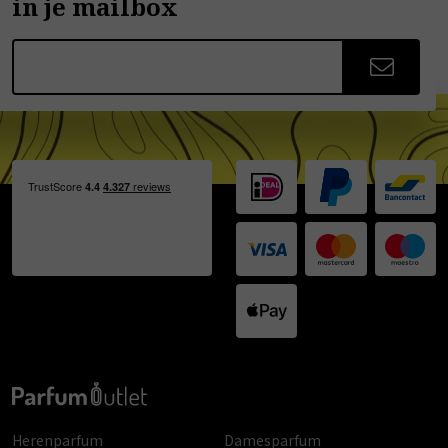
in je mailbox
Herenparfum
Damesparfum