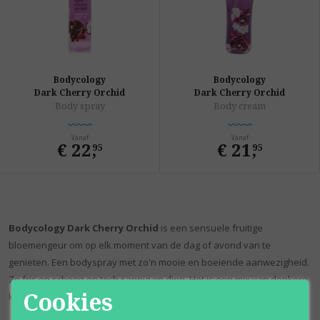
Bodycology
Bodycology
Dark Cherry Orchid
Dark Cherry Orchid
Body spray
Body cream
Vanaf
Vanaf
€ 22
,
€ 21
,
95
95
Bodycology Dark Cherry Orchid
is een sensuele fruitige
bloemengeur om op elk moment van de dag of avond van te
genieten. Een bodyspray met zo'n mooie en boeiende aanwezigheid.
Zo fris en schoon en toch sappig en diep. Het is een mix van donkere
Cookies
kersenorchideeën en sappige perzik.