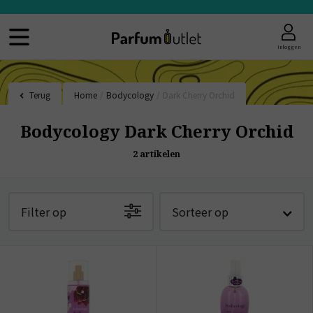
Inloggen
Terug
Home
/
Bodycology
/
Dark Cherry Orchid
Bodycology Dark Cherry Orchid
2
artikelen
Filter op
Sorteer op