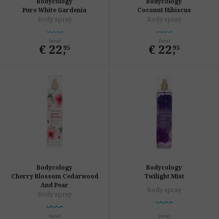
Bodycology
Bodycology
Pure White Gardenia
Coconut Hibiscus
Body spray
Body spray
Vanaf
Vanaf
€ 22
,
€ 22
,
95
95
Bodycology
Bodycology
Cherry Blossom Cedarwood
Twilight Mist
And Pear
Body spray
Body spray
Vanaf
Vanaf