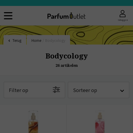
Inloggen
Terug
Home
/
Bodycology
Bodycology
26
artikelen
Filter op
Sorteer op