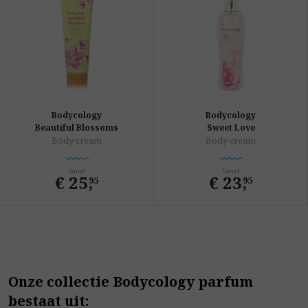
Bodycology
Bodycology
Beautiful Blossoms
Sweet Love
Body cream
Body cream
Vanaf
Vanaf
€ 25
,
€ 23
,
95
95
Onze collectie Bodycology parfum
bestaat uit: