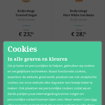
Bodycology
Bodycology
Toasted Sugar
Pure White Gardenia
Body cream
Body cream
Vanaf
Vanaf
€ 23
,
€ 28
,
95
95
Cookies
In alle geuren en kleuren
Om je beter en persoonlijker te helpen, gebruiken wij cookies
en vergelijkbare technieken. Naast functionele cookies,
waardoor de website goed werkt, plaatsen we ook analytische
cookies om onze website elke dag weer een beetje beter te
maken. Ook plaatsen we persoonlijke cookies zodat wij en
Bodycology
Bodycology
derde partijen jouw internetgedrag kunnen volgen en
Truly Yours
Coconut Hibiscus
Body cream
Body cream
persoonlijke content kunnen laten zien.
Meer weten?
Lees
hier
alles over ons cookiebeleid. Als je onze website in volle glorie