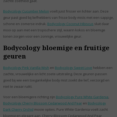
zachte zoetheid gaat.
Bodycology Cucumber Melon
voelt juist frisser en lichter aan. Deze
geur past goed bij liefhebbers van frisse body mists met een sappige,
schone en zomerse indruk.
Bodycology Coconut Hibiscus
sluit daar
mooi op aan met een tropischere stijl, waarin kokos en bloemige
tonen zorgen voor een zonnige, vrouwelijke geur.
Bodycology bloemige en fruitige
geuren
Bodycology Pink Vanilla Wish
en
Bodycology Sweet Love
hebben een
zachte, vrouwelijke en licht zoete uitstraling. Deze geuren passen
goed bij wie een toegankelijke body mist zoekt die lief, verzorgd en
niet te zwaar ruikt.
Voor een bloemigere richting zijn
Bodycology Pure White Gardenia
,
Bodycology Cherry Blossom Cedarwood And Pear
en
Bodycology
Dark Cherry Orchid
mooie opties. Pure White Gardenia voelt zacht
bloemig en elegant aan, Cherry Blossom Cedarwood And Pear