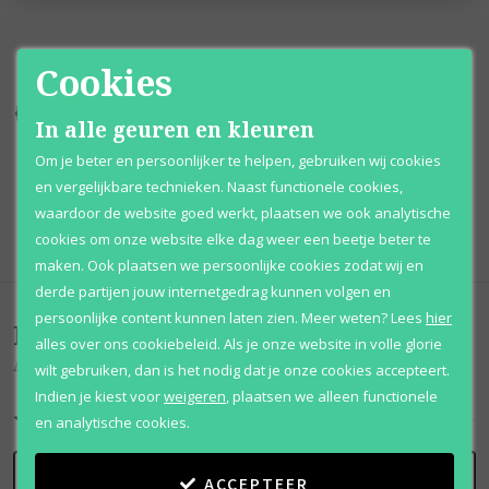
Cookies
Kortingen
tot wel 70%
Al 12 jaar
voordelig
In alle geuren en kleuren
Om je beter en persoonlijker te helpen, gebruiken wij cookies
100% originele
parfums
Afhalen
mogelijk
en vergelijkbare technieken. Naast functionele cookies,
waardoor de website goed werkt, plaatsen we ook analytische
Qshops
Keurmerk
cookies om onze website elke dag weer een beetje beter te
maken. Ook plaatsen we persoonlijke cookies zodat wij en
derde partijen jouw internetgedrag kunnen volgen en
persoonlijke content kunnen laten zien.
Meer weten?
Lees
hier
Beoordelingen
(
0
)
alles over ons cookiebeleid. Als je onze website in volle glorie
Ambre D'alexandrie
wilt gebruiken, dan is het nodig dat je onze cookies accepteert.
Indien je kiest voor
weigeren
,
plaatsen we alleen functionele
en analytische cookies.
SCHRIJF BEOORDELING
ACCEPTEER